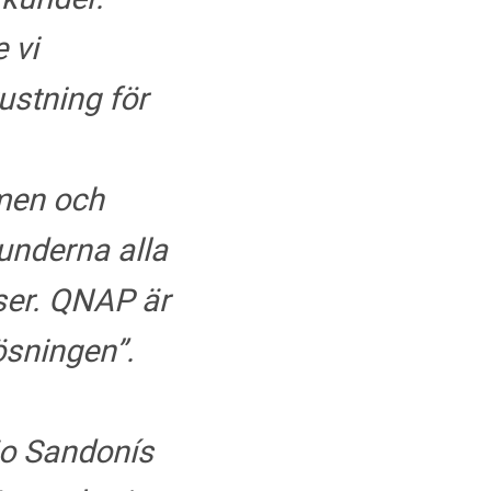
 vi
rustning för
men och
underna alla
ser. QNAP är
ösningen”.
jo Sandonís