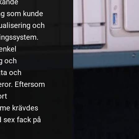
ckande
ing som kunde
ualisering och
ingssystem.
enkel
g och
ata och
ror. Eftersom
ort
mme krävdes
 sex fack på