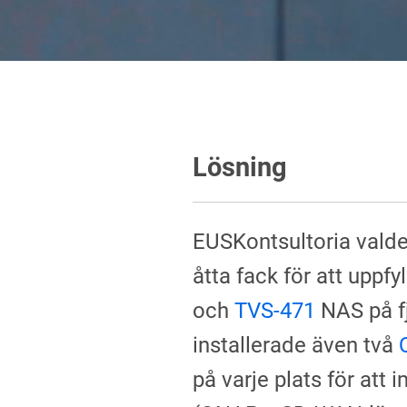
Lösning
EUSKontsultoria vald
åtta fack för att uppfy
och
TVS-471
NAS på fj
installerade även två
på varje plats för at