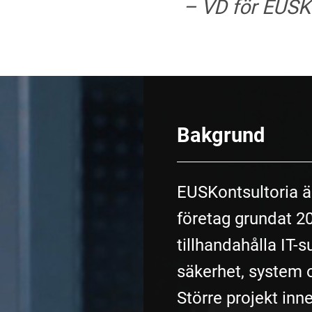
– VD för EUSK
Bakgrund
EUSKontsultoria ä
företag grundat 20
tillhandahålla IT-
säkerhet, system 
Större projekt inne