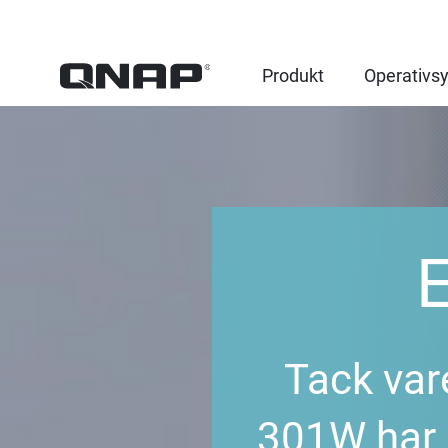
Produkt
Operativs
Tack var
301W har 