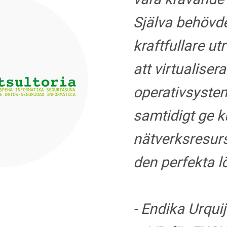
Själva behövde
kraftfullare ut
att virtualisera
operativsyste
samtidigt ge k
nätverksresur
den perfekta l
- Endika Urqui