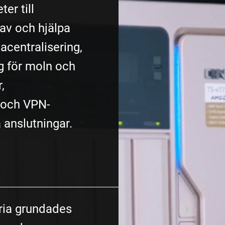
er till
av och hjälpa
acentralisering,
g för moln och
,
 och VPN-
a anslutningar.
ria grundades