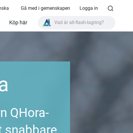
enska
Gå med i gemenskapen
Logga in
Vad är all-flash-lagring?
Köp här
Vad är High Availability?
TVS-AIh1688ATX produktspecifikationer?
Vad är all-flash-lagring?
a
rn QHora-
t snabbare