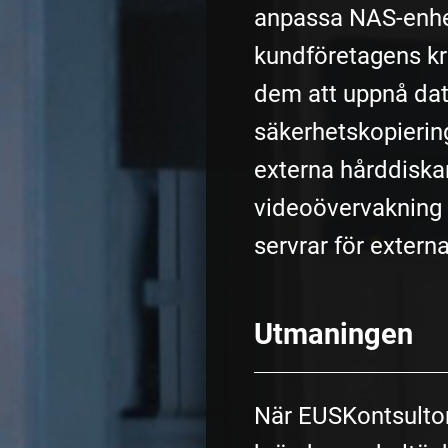
anpassa NAS-enhet
kundföretagens kr
dem att uppnå dat
säkerhetskopierin
externa hårddiskar
videoövervakning
servrar för extern
Utmaningen
När EUSKontsulto