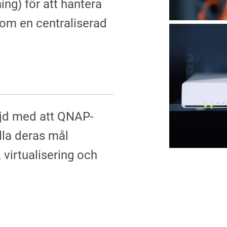
g) för att hantera
om en centraliserad
öjd med att QNAP-
lla deras mål
 virtualisering och