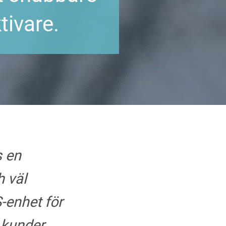
tivare.
 en
h väl
-enhet för
 kunder.