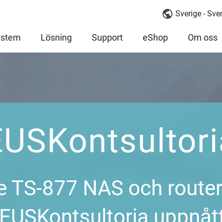
Sverige - Sv
ystem
Lösning
Support
eShop
Om oss
EUSKontsultori
e TS-877 NAS och route
EUSKontsultoria uppnåt