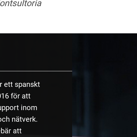
ontsultoria
r ett spanskt
16 för att
support inom
och nätverk.
bär att