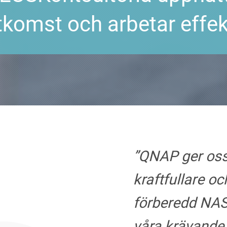
komst och arbetar effek
”QNAP ger oss
kraftfullare oc
förberedd NAS
våra krävande