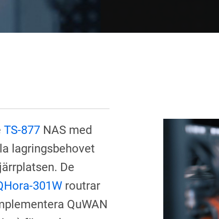
e
TS-877
NAS med
lla lagringsbehovet
ärrplatsen. De
QHora-301W
routrar
t implementera QuWAN