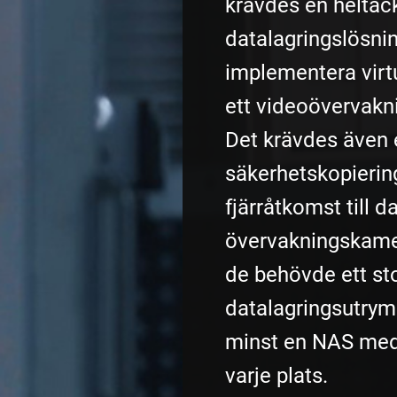
krävdes en heltä
datalagringslösn
implementera virt
ett videoövervakn
Det krävdes även 
säkerhetskopierin
fjärråtkomst till d
övervakningskame
de behövde ett st
datalagringsutry
minst en NAS med
varje plats.