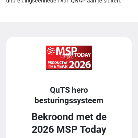
uitbreidingseenheden van QNAP aan te sluiten.
QuTS hero
besturingssysteem
Bekroond met de
2026 MSP Today