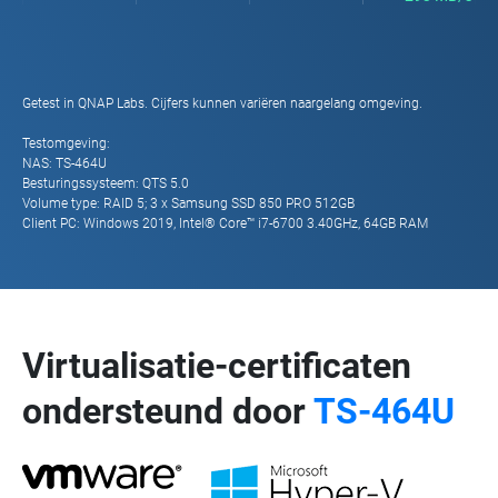
Getest in QNAP Labs. Cijfers kunnen variëren naargelang omgeving.
Testomgeving:
NAS: TS-464U
Besturingssysteem: QTS 5.0
Volume type: RAID 5; 3 x Samsung SSD 850 PRO 512GB
Client PC: Windows 2019, Intel® Core™ i7-6700 3.40GHz, 64GB RAM
Virtualisatie-certificaten
ondersteund door
TS-464U