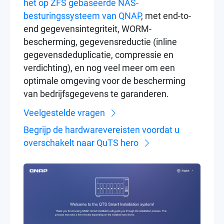
het op ZFS gebaseerde NAS-
besturingssysteem van QNAP
, met end-to-
end gegevensintegriteit, WORM-
bescherming, gegevensreductie (inline
gegevensdeduplicatie, compressie en
verdichting), en nog veel meer om een
optimale omgeving voor de bescherming
van bedrijfsgegevens te garanderen.
Veelgestelde vragen
Begrijp de hardwarevereisten voordat u
overschakelt naar QuTS hero