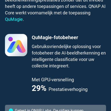
beeldherkenningsprestaties zonder dat dit invloed
heeft op andere toepassingen of services. QNAP AI
Core werkt voornamelijk met de toepassing
QuMagie
.
QuMagie-fotobeheer
Gebruiksvriendelijke oplossing voor
fotobeheer die AI-beeldherkenning en
intelligente classificatie voor uw
collectie integreert.
Met GPU-versnelling
41.7
%
Prestatieverhoging
Getest in QNAP Labs. De cijfers kunnen