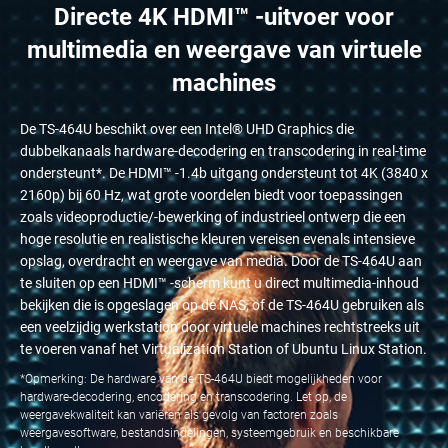
Directe 4K HDMI™ -uitvoer voor
multimedia en weergave van virtuele
machines
De TS-464U beschikt over een Intel® UHD Graphics die
dubbelkanaals hardware-decodering en transcodering in real-time
ondersteunt*. De HDMI™ -1.4b uitgang ondersteunt tot 4K (3840 x
2160p) bij 60 Hz, wat grote voordelen biedt voor toepassingen
zoals videoproductie/-bewerking of industrieel ontwerp die een
hoge resolutie en realistische kleuren vereisen evenals intensieve
opslag, overdracht en weergave van media. Door de TS-464U aan
te sluiten op een HDMI™ -scherm kunt u direct multimedia-inhoud
bekijken die is opgeslagen op de NAS, of de TS-464U gebruiken als
een veelzijdig werkstation door virtuele machines rechtstreeks uit
te voeren vanaf het Virtualization Station of Ubuntu Linux Station.
*Opmerking: De hardware van de TS-464U biedt mogelijkheden voor
hardware-decodering, encodering en transcodering. Let op, de
weergavekwaliteit kan variëren als gevolg van factoren zoals
weergavesoftware, bestandsindelingen, systeemgebruik en beschikbare