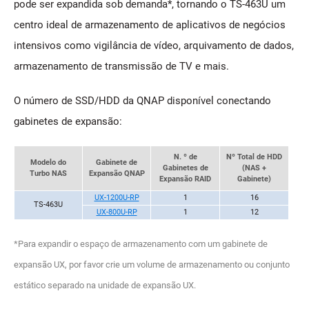
pode ser expandida sob demanda*, tornando o TS-463U um
centro ideal de armazenamento de aplicativos de negócios
intensivos como vigilância de vídeo, arquivamento de dados,
armazenamento de transmissão de TV e mais.
O número de SSD/HDD da QNAP disponível conectando
gabinetes de expansão:
N. º de
Nº Total de HDD
Modelo do
Gabinete de
Gabinetes de
(NAS +
Turbo NAS
Expansão QNAP
Expansão RAID
Gabinete)
UX-1200U-RP
1
16
TS-463U
UX-800U-RP
1
12
*Para expandir o espaço de armazenamento com um gabinete de
expansão UX, por favor crie um volume de armazenamento ou conjunto
estático separado na unidade de expansão UX.