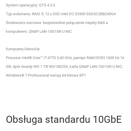
System operacyjny: QTS 4.2.0
Typ wolumenu: RAID 5; 12 x SSD Intel DC S3500 SSDSC2BB240G4
Środowisko sieciowe: bezpośrednie połączenie między NAS a
komputerem, QNAP LAN-10G1SR-U NIC
Komputery klienckie:
Procesor Intel® Core™ i7-4770 3,40 GHz; pamięć RAM DDR3 1600 Hz 16
GB; dysk twardy WD 1 TB WD10EZEX; karta QNAP LAN-10G1SR-U NIC;
Windows® 7 Professional wersja 64-bitowa SP1
Obsługa standardu 10GbE