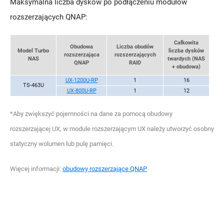
Maksymalna liczba dysków po podłączeniu modułów
rozszerzających QNAP:
Całkowita
Obudowa
Liczba obudów
Model Turbo
liczba dysków
rozszerzająca
rozszerzających
NAS
twardych (NAS
QNAP
RAID
+ obudowa)
UX-1200U-RP
1
16
TS-463U
UX-800U-RP
1
12
*Aby zwiększyć pojemności na dane za pomocą obudowy
rozszerzającej UX, w module rozszerzającym UX należy utworzyć osobny
statyczny wolumen lub pulę pamięci.
Więcej informacji:
obudowy rozszerzające QNAP