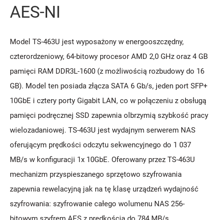
AES-NI
Model TS-463U jest wyposażony w energooszczędny,
czterordzeniowy, 64-bitowy procesor AMD 2,0 GHz oraz 4 GB
pamięci RAM DDR3L-1600 (z możliwością rozbudowy do 16
GB). Model ten posiada złącza SATA 6 Gb/s, jeden port SFP+
10GbE i cztery porty Gigabit LAN, co w połączeniu z obsługą
pamięci podręcznej SSD zapewnia olbrzymią szybkość pracy
wielozadaniowej. TS-463U jest wydajnym serwerem NAS
oferującym prędkości odczytu sekwencyjnego do 1 037
MB/s w konfiguracji 1x 10GbE. Oferowany przez TS-463U
mechanizm przyspieszanego sprzętowo szyfrowania
zapewnia rewelacyjną jak na tę klasę urządzeń wydajność
szyfrowania: szyfrowanie całego wolumenu NAS 256-
bitowym szyfrem AES z prędkością do 784 MB/s.