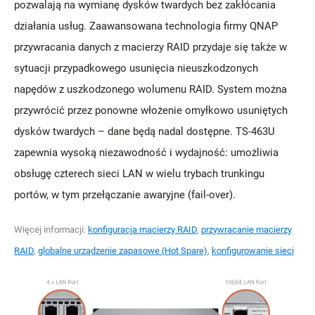
pozwalają na wymianę dysków twardych bez zakłócania
działania usług. Zaawansowana technologia firmy QNAP
przywracania danych z macierzy RAID przydaje się także w
sytuacji przypadkowego usunięcia nieuszkodzonych
napędów z uszkodzonego wolumenu RAID. System można
przywrócić przez ponowne włożenie omyłkowo usuniętych
dysków twardych – dane będą nadal dostępne. TS-463U
zapewnia wysoką niezawodność i wydajność: umożliwia
obsługę czterech sieci LAN w wielu trybach trunkingu
portów, w tym przełączanie awaryjne (fail-over).
Więcej informacji:
konfiguracja macierzy RAID
,
przywracanie macierzy
RAID
,
globalne urządzenie zapasowe (Hot Spare)
,
konfigurowanie sieci