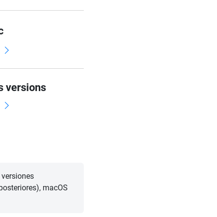
c
d
s versions
d
 versiones
 posteriores), macOS