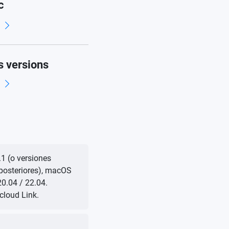
c
d
s versions
d
1 (o versiones
 posteriores), macOS
20.04 / 22.04.
loud Link.