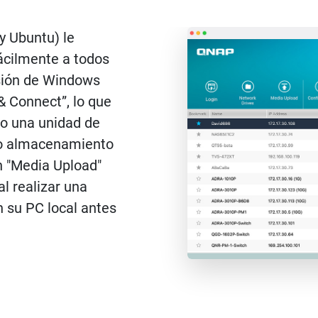
y Ubuntu) le
ácilmente a todos
sión de Windows
& Connect”, lo que
o una unidad de
do almacenamiento
n "Media Upload"
l realizar una
n su PC local antes