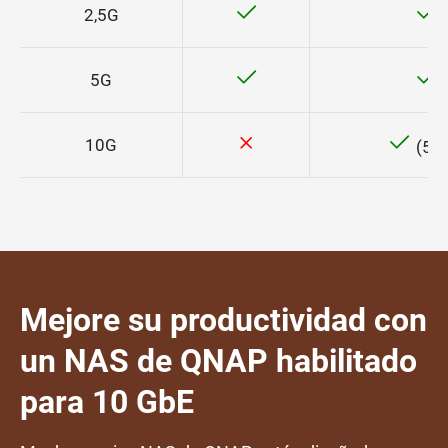
2,5G
5G
10G
(55
Mejore su productividad con
un NAS de QNAP habilitado
para 10 GbE