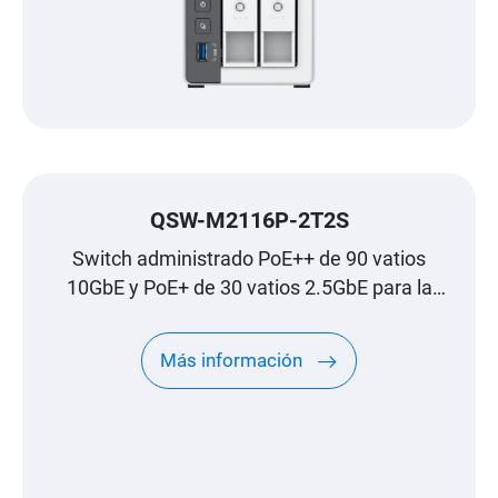
QSW-M2116P-2T2S
Switch administrado PoE++ de 90 vatios
10GbE y PoE+ de 30 vatios 2.5GbE para la
generación Wi-Fi 6
Más información