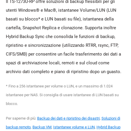
Il TS-1273U-RP offre soluzioni di backup flessibili per gli
utenti Windows® e Mac®, istantanee Volume/LUN (LUN
basati su blocco* e LUN basati su file), istantanea della
cartella, Snapshot Replica e clonazione. Supporta inoltre
Hybrid Backup Sync che consolida le funzioni di backup,
ripristino e sincronizzazione (utilizzando RTRR, rsync, FTP,
CIFS/SMB) per consentire un facile trasferimento dei dati a
spazi di archiviazione locali, remoti e sul cloud come
archivio dati completo e piano di ripristino dopo un guasto.
* Fino a 256 istantanee per volume o LUN, e un massimo di 1.024
istantanee per NAS. Si consiglia di usare istantanee di LUN basati su
blocco.
Per saperne di più:
Backup dei dati e ripristino dei disastri
,
Soluzioni di
backup remoto
,
Backup VM
,
Istantanee volume e LUN
,
Hybrid Backup