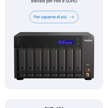
elevate per PMI e SOHO
Per saperne di più