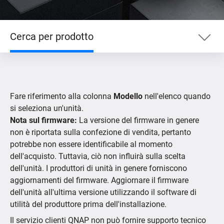
Cerca per prodotto
Cerca per prodotto
Fare riferimento alla colonna
Modello
nell'elenco quando
Cerca per dispositivo
si seleziona un'unità.
Nota sul firmware:
La versione del firmware in genere
non è riportata sulla confezione di vendita, pertanto
Fotocamere IP supportate
potrebbe non essere identificabile al momento
dell'acquisto. Tuttavia, ciò non influirà sulla scelta
dell'unità. I produttori di unità in genere forniscono
aggiornamenti del firmware. Aggiornare il firmware
dell'unità all'ultima versione utilizzando il software di
utilità del produttore prima dell'installazione.
Il servizio clienti QNAP non può fornire supporto tecnico