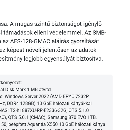
sa. A magas szintű biztonságot igénylő
ási támadások elleni védelemmel. Az SMB-
ja az AES-128-GMAC aláírás gyorsítását
 képest növeli jelentősen az adatok
esítmény legjobb egyensúlyát biztosítva.
tkörnyezet:
tal Disk Mark 1 MB átvitel
ns: Windows Server 2022 (AMD EPYC 7232P
Hz, DDR4 128GB) 10 GbE hálózati kártyákkal
NAS: TS-h1887XU-RP-E2336-32G, QTS 5.1.0
C), QTS 5.0.1 (CMAC), Samsung 870 EVO 1TB,
 50, beépített Aquantia X550 10 GbE hálózati kártya