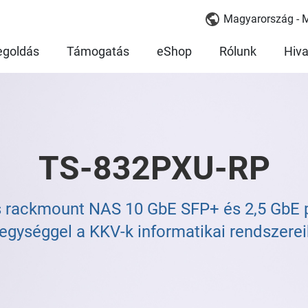
Magyarország - 
goldás
Támogatás
eShop
Rólunk
Hiva
TS-832PXU-RP
 rackmount NAS 10 GbE SFP+ és 2,5 GbE p
egységgel a KKV-k informatikai rendszere