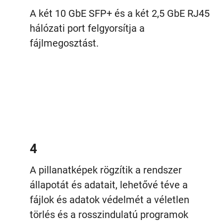
A két 10 GbE SFP+ és a két 2,5 GbE RJ45
hálózati port felgyorsítja a
fájlmegosztást.
4
A pillanatképek rögzítik a rendszer
állapotát és adatait, lehetővé téve a
fájlok és adatok védelmét a véletlen
törlés és a rosszindulatú programok