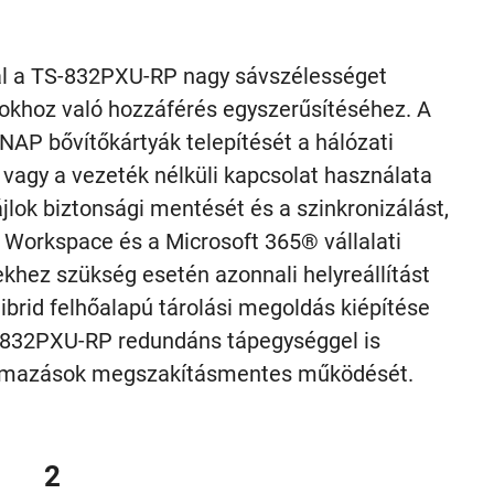
kal a TS-832PXU-RP nagy sávszélességet
lokhoz való hozzáférés egyszerűsítéséhez. A
NAP bővítőkártyák telepítését a hálózati
 vagy a vezeték nélküli kapcsolat használata
lok biztonsági mentését és a szinkronizálást,
 Workspace és a Microsoft 365® vállalati
khez szükség esetén azonnali helyreállítást
hibrid felhőalapú tárolási megoldás kiépítése
S-832PXU-RP redundáns tápegységgel is
alkalmazások megszakításmentes működését.
2