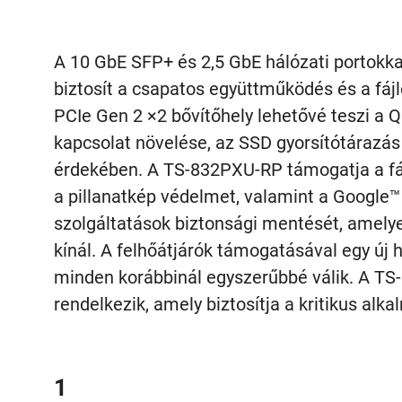
A 10 GbE SFP+ és 2,5 GbE hálózati portok
biztosít a csapatos együttműködés és a fáj
PCIe Gen 2 ×2 bővítőhely lehetővé teszi a Q
kapcsolat növelése, az SSD gyorsítótárazás
érdekében. A TS-832PXU-RP támogatja a fáj
a pillanatkép védelmet, valamint a Google™
szolgáltatások biztonsági mentését, amelye
kínál. A felhőátjárók támogatásával egy új 
minden korábbinál egyszerűbbé válik. A T
rendelkezik, amely biztosítja a kritikus 
1