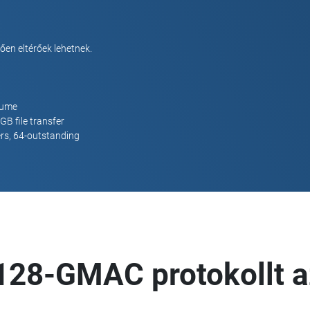
en eltérőek lehetnek.
lume
GB file transfer
ers, 64-outstanding
128-GMAC protokollt a