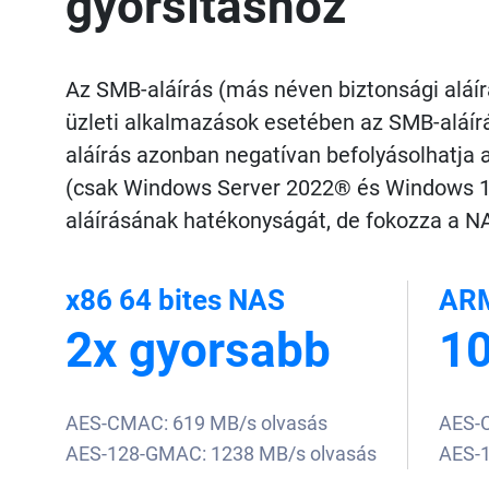
gyorsításhoz
Az SMB-aláírás (más néven biztonsági aláí
üzleti alkalmazások esetében az SMB-aláír
aláírás azonban negatívan befolyásolhatja 
(csak Windows Server 2022® és Windows 11
aláírásának hatékonyságát, de fokozza a NA
x86 64 bites NAS
ARM
2x gyorsabb
10
AES-CMAC: 619 MB/s olvasás
AES-C
AES-128-GMAC: 1238 MB/s olvasás
AES-1