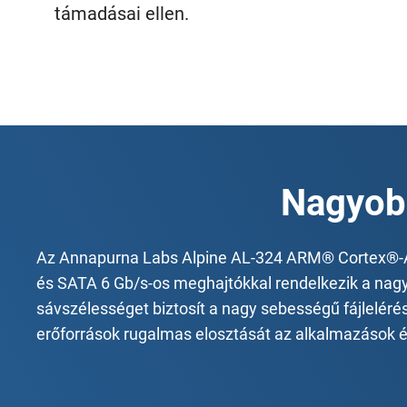
támadásai ellen.
Nagyobb
Az Annapurna Labs Alpine AL-324 ARM® Cortex®-A
és SATA 6 Gb/s-os meghajtókkal rendelkezik a nagy
sávszélességet biztosít a nagy sebességű fájleléré
erőforrások rugalmas elosztását az alkalmazások és