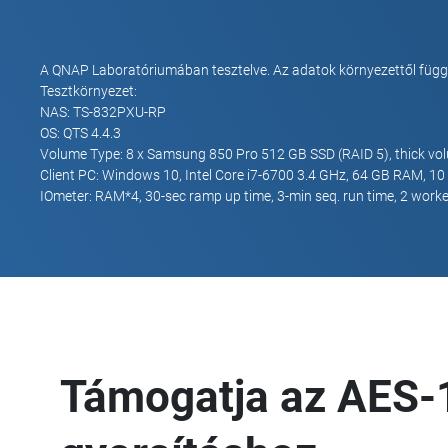
A QNAP Laboratóriumában tesztelve. Az adatok környezettől függő
Tesztkörnyezet:
NAS: TS-832PXU-RP
OS: QTS 4.4.3
Volume Type: 8 x Samsung 850 Pro 512 GB SSD (RAID 5), thick vo
Client PC: Windows 10, Intel Core i7-6700 3.4 GHz, 64 GB RAM, 10 
IOmeter: RAM*4, 30-sec ramp up time, 3-min seq. run time, 2 work
Támogatja az AES-