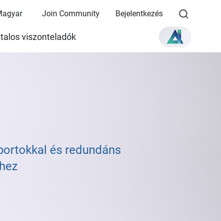
Magyar
Join Community
Bejelentkezés
talos viszonteladók
ortokkal és redundáns
ihez