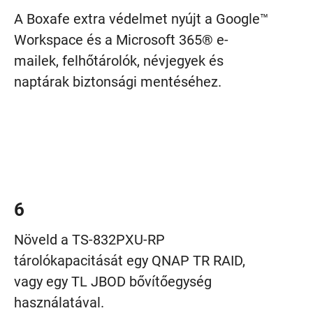
A Boxafe extra védelmet nyújt a Google™
Workspace és a Microsoft 365® e-
mailek, felhőtárolók, névjegyek és
naptárak biztonsági mentéséhez.
6
Növeld a TS-832PXU-RP
tárolókapacitását egy QNAP TR RAID,
vagy egy TL JBOD bővítőegység
használatával.