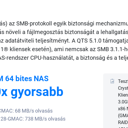
rás) az SMB-protokoll egyik biztonsági mechanizmu
ás növeli a fájlmegosztás biztonságát a lehallgat
az adatátviteli teljesítményt. A QTS 5.1.0 támogat
® kliensek esetén), ami nemcsak az SMB 3.1.1-hez
S-rendszer CPU-használatát, a biztonság és a telj
 64 bites NAS
Tesz
x gyorsabb
Crys
Klie
3.0G
x86 
MAC: 68 MB/s olvasás
(GMA
28-GMAC: 738 MB/s olvasás
RAID