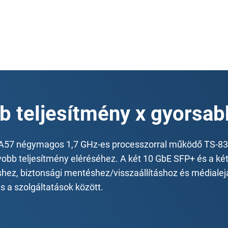
 teljesítmény x gyorsabb
57 négymagos 1,7 GHz-es processzorral működő TS-832
obb teljesítmény eléréséhez. A két 10 GbE SFP+ és a ké
shez, biztonsági mentéshez/visszaállításhoz és médialejá
 a szolgáltatások között.