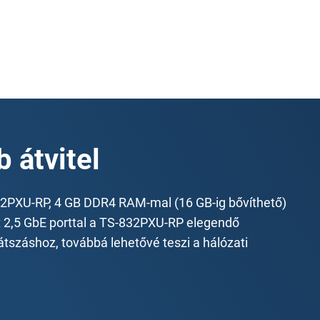
 átvitel
PXU-RP, 4 GB DDR4 RAM-mal (16 GB-ig bővíthető)
t 2,5 GbE porttal a TS-832PXU-RP elegendő
tszáshoz, továbbá lehetővé teszi a hálózati