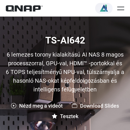
TS-AI642
6 lemezes torony kialakítású AI NAS 8 magos
processzorral, GPU-val, HDMI™ -portokkal és
6 TOPS teljesítményű NPU-val, túlszárnyalja a
hasonló NAS-okat képfeldolgozásban és
intelligens felügyeletben
Nézd meg a videót
Download Slides
Tesztek