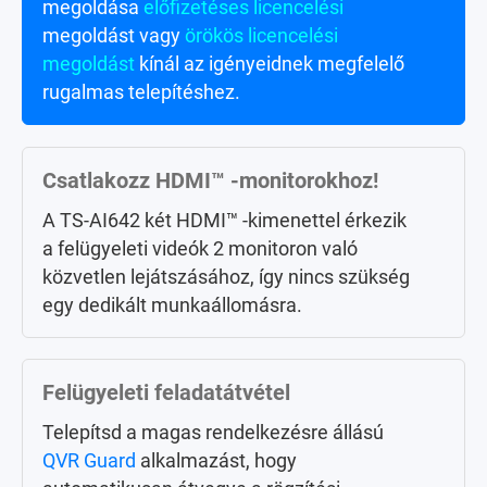
megoldása
s vagy mobilos alkalmazásoktól!
előfizetéses licencelési
megoldást vagy
örökös licencelési
megoldást
kínál az igényeidnek megfelelő
rugalmas telepítéshez.
Nagy kiterjedésű központi
menedzsment
Kezelj központilag akár 256 felügyeleti
Csatlakozz HDMI™ -monitorokhoz!
NAS-t (a licencek külön kaphatók)
A TS-AI642 két HDMI™ -kimenettel érkezik
különböző helyszíneken a
QVR Center
a felügyeleti videók 2 monitoron való
segítségével!
közvetlen lejátszásához, így nincs szükség
egy dedikált munkaállomásra.
AI felügyeleti eseménykereső
Ahelyett, hogy manuálisan néznéd át egy
Felügyeleti feladatátvétel
teljes nap eseményvideóit, a
QVR Smart
Telepítsd a magas rendelkezésre állású
Search
segítségével hatékonyan
QVR Guard
alkalmazást, hogy
vizsgálhatsz át több száz órányi