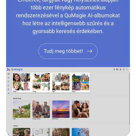
több ezer fénykép automatikus
rendszerezésével a QuMagie AI-albumokat
hoz létre az intelligensebb szűrés és a
gyorsabb keresés érdekében.
Tudj meg többet!