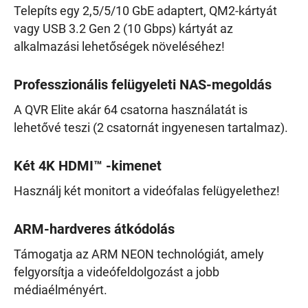
Telepíts egy 2,5/5/10 GbE adaptert, QM2-kártyát
vagy USB 3.2 Gen 2 (10 Gbps) kártyát az
alkalmazási lehetőségek növeléséhez!
Professzionális felügyeleti NAS-megoldás
A QVR Elite akár 64 csatorna használatát is
lehetővé teszi (2 csatornát ingyenesen tartalmaz).
Két 4K HDMI™ -kimenet
Használj két monitort a videófalas felügyelethez!
ARM-hardveres átkódolás
Támogatja az ARM NEON technológiát, amely
felgyorsítja a videófeldolgozást a jobb
médiaélményért.