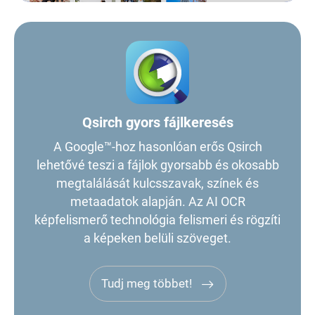
Qsirch gyors fájlkeresés
A Google™-hoz hasonlóan erős Qsirch
lehetővé teszi a fájlok gyorsabb és okosabb
megtalálását kulcsszavak, színek és
metaadatok alapján. Az AI OCR
képfelismerő technológia felismeri és rögzíti
a képeken belüli szöveget.
Tudj meg többet!