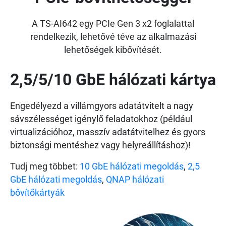
A TS-AI642 egy PCIe Gen 3 x2 foglalattal
rendelkezik, lehetővé téve az alkalmazási
lehetőségek kibővítését.
2,5/5/10 GbE hálózati kártya
Engedélyezd a villámgyors adatátvitelt a nagy
sávszélességet igénylő feladatokhoz (például
virtualizációhoz, masszív adatátvitelhez és gyors
biztonsági mentéshez vagy helyreállításhoz)!
Tudj meg többet:
10 GbE hálózati megoldás
,
2,5
GbE hálózati megoldás
,
QNAP hálózati
bővítőkártyák