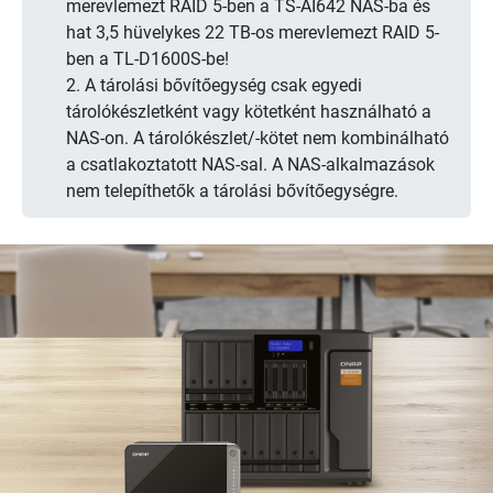
merevlemezt RAID 5-ben a TS-AI642 NAS-ba és
hat 3,5 hüvelykes 22 TB-os merevlemezt RAID 5-
ben a TL-D1600S-be!
2. A tárolási bővítőegység csak egyedi
tárolókészletként vagy kötetként használható a
NAS-on. A tárolókészlet/-kötet nem kombinálható
a csatlakoztatott NAS-sal. A NAS-alkalmazások
nem telepíthetők a tárolási bővítőegységre.