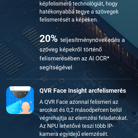
képfelismerő technológiát, hogy
hatékonyabbá tegye a szövegek
felismerését a képeken.
20
%
teljesítménynövekedés a
szöveg képekről történő
felismerésében az AI OCR*
segítségével
QVR Face Insight arcfelismerés
A QVR Face azonnal felismeri az
arcokat és 0,2 másodpercen belül
végrehajtja az elemzési feladatokat.
Az NPU lehetővé teszi több IP-
kamera egyidejű elemzését.