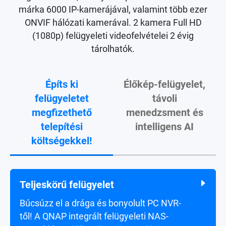
márka 6000 IP-kamerájával, valamint több ezer
ONVIF hálózati kamerával. 2 kamera Full HD
(1080p) felügyeleti videofelvételei 2 évig
tárolhatók.
Építs ki
Élőkép-felügyelet,
felügyeletet
távoli
megfizethető
menedzsment és
telepítési
intelligens AI
költségekkel!
Teljeskörű felügyelet
Élőképes videofelügyelet
Búcsúzz el a drága és bonyolult PC NVR-
Ellenőrizd az élőképes csatornákat, és
től! A QNAP integrált felügyeleti NAS-
fogadj riasztási eseményértesítéseket PC-