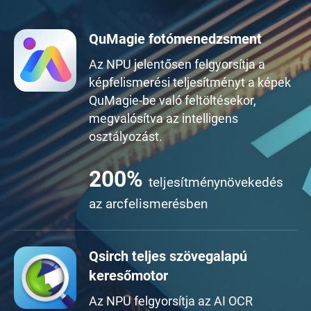
QuMagie fotómenedzsment
Az NPU jelentősen felgyorsítja a
képfelismerési teljesítményt a képek
QuMagie-be való feltöltésekor,
megvalósítva az intelligens
osztályozást.
200
%
teljesítménynövekedés
az arcfelismerésben
Qsirch teljes szövegalapú
keresőmotor
Az NPU felgyorsítja az AI OCR