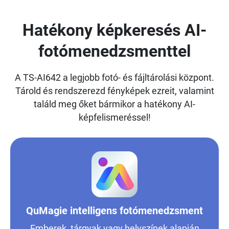
Hatékony képkeresés AI-
fotómenedzsmenttel
A TS-AI642 a legjobb fotó- és fájltárolási központ.
Tárold és rendszerezd fényképek ezreit, valamint
találd meg őket bármikor a hatékony AI-
képfelismeréssel!
QuMagie intelligens fotómenedzsment
Emberek, tárgyak vagy helyszínek alapján