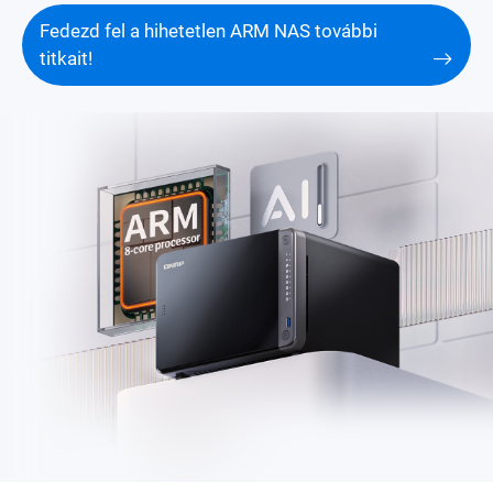
Fedezd fel a hihetetlen ARM NAS további
titkait!