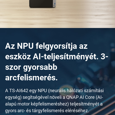
Az NPU felgyorsítja az
eszköz AI-teljesítményét. 3-
szor gyorsabb
arcfelismerés.
A TS-AI642 egy NPU (neurális hálózati számítási
egység) segítségével növeli a QNAP AI Core (AI-
alapú motor képfelismeréshez) teljesítményét a
gyors arc- és tárgyfelismerés eléréséhez.