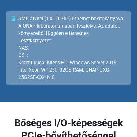
SMB-átvitel (1 x 10 GbE) Ethernet-bővítőkártyával
A QNAP laboratóriumában tesztelve. Az adatok
környezettől függően eltérhetnek
Tesztkörnyezet:
NAS:
OS：
Kötet típusa: Kliens PC: Windows Server 2019,
Intel Xeon W-1250, 32GB RAM, QNAP QXG-
25G2SF-CX4 NIC
Bőséges I/O-képességek
PCIe-bővíthetőséggel