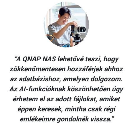
"A QNAP NAS lehetővé teszi, hogy
z
zökkenőmentesen hozzáférjek ahhoz
.
az adatbázishoz, amelyen dolgozom.
y
Az AI-funkcióknak köszönhetően úgy
érhetem el az adott fájlokat, amiket
éppen keresek, mintha csak régi
emlékeimre gondolnék vissza."