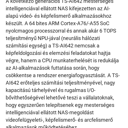
A következő generációs TS-AI642 mesterséges
intelligenciával ellátott NAS kifejezetten az AI-
alapú videó- és képfelismerő alkalmazásokhoz
készült. A 64 bites ARM Cortex-A76/-A55 SoC
nyolcmagos processzorral és annak akár 6 TOPS
teljesítményű NPU-jával (neurális hálózati
számítási egység) a TS-AI642 nemcsak a
képfeldolgozási és elemzési feladatokat hajtja
végre, hanem a CPU munkaterhelését is redukálja
az AI-alkalmazások futtatása során, hogy
csökkentse a rendszer energiafogyasztását. A TS-
AI642 erőteljes számítási teljesítményével, nagy
kapacitású tárhelyével és rugalmas I/O-
bővíthetőségével lehetővé teszi a vállalatoknak,
hogy egyszerűen telepítsenek egy mesterséges
intelligenciával ellátott NAS-megoldást
videofelügyeleti-, képfelismerő- és arcfelismerő
alkalmazások működtetéséhez.