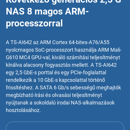
NAS 8 magos ARM-
processzorral
A TS-AI642 az ARM Cortex 64-bites-A76/A55
nyolcmagos SoC-processzort használja ARM Mali-
G610 MC4 GPU-val, kiváló számítási teljesítményt
kínálva alacsony fogyasztás mellett. A TS-AI642
egy 2,5 GbE-s porttal és egy PCIe-foglalattal
rendelkezik a 10 GbE-s kapcsolattal történő
frissítéshez. A SATA 6 Gb/s sebességű meghajtók
megbízható írási és olvasási teljesítményt
nyújtanak a sokoldalú irodai NAS-alkalmazások
hosztolásához.