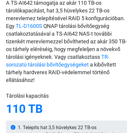
A TS-AI642 támogatja az akár 110 TB-os
tárolókapacitást, hat 3,5 hüvelykes 22 TB-os
merevlemez telepítésével RAID 5 konfigurációban.
Egy
TL-D1600S
QNAP tárolási bővítőegység
csatlakoztatásával a TS-AI642 NAS-t további
tizenkét merevlemezzel bővítheted az akár 350 TB-
os tárhely eléréséig, hogy megfeleljen a növekvő
tárolási igényeknek. Vagy csatlakoztass
TR-
sorozatú tárolási bővítőegységeket
a kibővített
tárhely hardveres RAID-védelemmel történő
ellátásához!
Tárolási kapacitás
110 TB
1. Telepíts hat 3,5 hüvelykes 22 TB-os