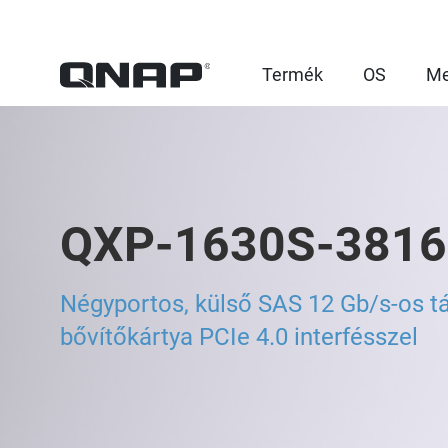
Termék
OS
Me
QXP-1630S-3816
Négyportos, külső SAS 12 Gb/s-os tá
bővítőkártya PCIe 4.0 interfésszel