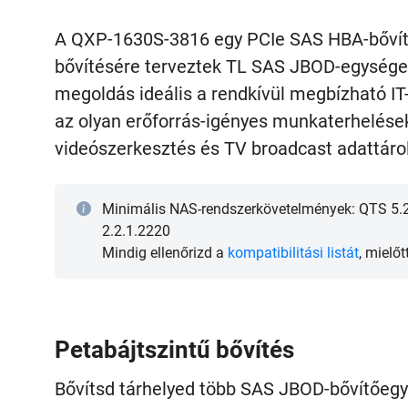
A QXP-1630S-3816 egy PCIe SAS HBA-bővít
bővítésére terveztek TL SAS JBOD-egységek
megoldás ideális a rendkívül megbízható IT
az olyan erőforrás-igényes munkaterheléseket
videószerkesztés és TV broadcast adattáro
Minimális NAS-rendszerkövetelmények: QTS 5.2
2.2.1.2220
Mindig ellenőrizd a
kompatibilitási listát
, mielő
Petabájtszintű bővítés
Bővítsd tárhelyed több SAS JBOD-bővítőegy