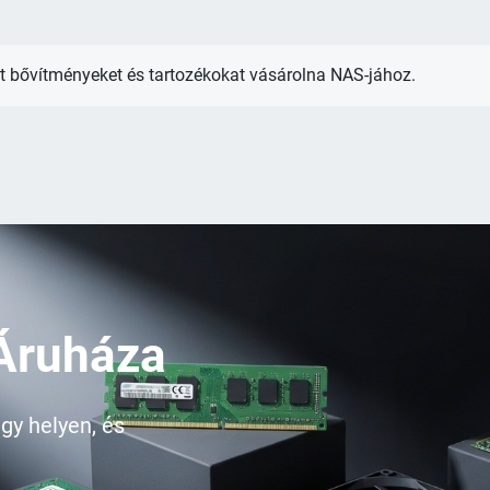
lőtt bővítményeket és tartozékokat vásárolna NAS-jához.
Áruháza
gy helyen, és