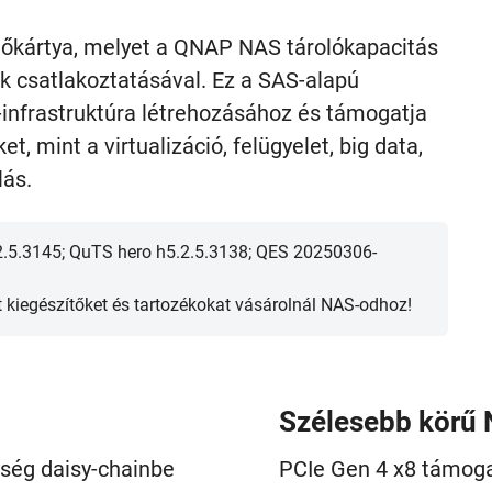
őkártya, melyet a QNAP NAS tárolókapacitás
 csatlakoztatásával. Ez a SAS-alapú
-infrastruktúra létrehozásához és támogatja
, mint a virtualizáció, felügyelet, big data,
lás.
.5.3145; QuTS hero h5.2.5.3138; QES 20250306-
tt kiegészítőket és tartozékokat vásárolnál NAS-odhoz!
Szélesebb körű 
ség daisy-chainbe
PCIe Gen 4 x8 támoga