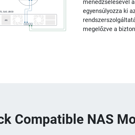
menedzselésével a
egyensúlyozza ki az
rendszerszolgáltat
megelőzve a bizto
ck Compatible NAS Mo