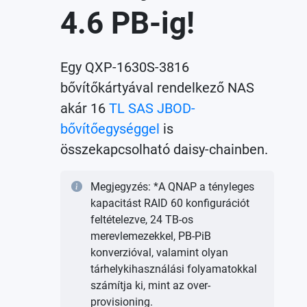
4.6 PB-ig!
Egy QXP-1630S-3816
bővítőkártyával rendelkező NAS
akár 16
TL SAS JBOD-
bővítőegységgel
is
összekapcsolható daisy-chainben.
Megjegyzés: *A QNAP a tényleges
kapacitást RAID 60 konfigurációt
feltételezve, 24 TB-os
merevlemezekkel, PB-PiB
konverzióval, valamint olyan
tárhelykihasználási folyamatokkal
számítja ki, mint az over-
provisioning.