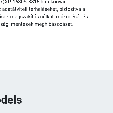
 QXP-1630S-3816 hatékonyan
 adatátviteli terheléseket, biztosítva a
ások megszakítás nélküli működését és
nsági mentések meghibásodását.
dels