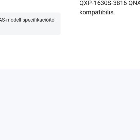
QXP-1630S-3816 QNAP
kompatibilis.
S-modell specifikációitól