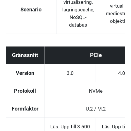
virtualisering,
virtualise
Scenario
lagringscache,
medieström
NoSQL-
objektlag
databas
Gränssnitt
PCIe
Version
3.0
4.0
Protokoll
NVMe
Formfaktor
U.2 / M.2
Läs: Upp till 3 500
Läs: Upp till 