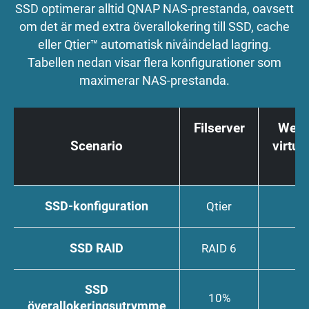
SSD optimerar alltid QNAP NAS-prestanda, oavsett
om det är med extra överallokering till SSD, cache
eller Qtier™ automatisk nivåindelad lagring.
Tabellen nedan visar flera konfigurationer som
maximerar NAS-prestanda.
Filserver
Webb,
Scenario
virtua
SSD-konfiguration
Qtier
SSD RAID
RAID 6
SSD
10%
överallokeringsutrymme