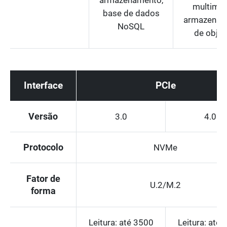
multiméd
base de dados
armazenam
NoSQL
de objet
Interface
PCIe
Versão
3.0
4.0
Protocolo
NVMe
Fator de
U.2/M.2
forma
Leitura: até 3500
Leitura: até