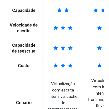
Capacidade
Velocidade de
escrita
Capacidade
de reescrita
Custo
Virtualiz
Virtualização
com leit
com escrita
intensiv
intensiva, cache
transmiss
Cenário
de
fluxo d
armazenamento,