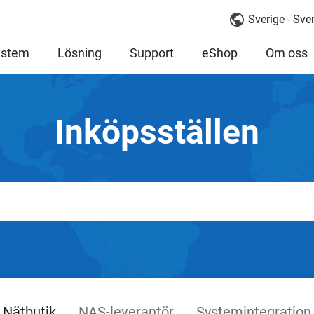
Sverige - Sv
ystem
Lösning
Support
eShop
Om oss
Inköpsställen
Nätbutik
NAS-leverantör
Systemintegration