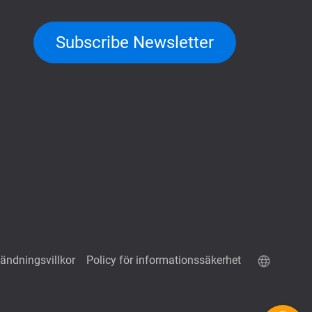
Subscribe Newsletter
ändningsvillkor
Policy för informationssäkerhet
QuTScloud demowebbplats