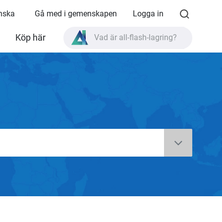
enska
Gå med i gemenskapen
Logga in
Köp här
Vad är all-flash-lagring?
Vad är High Availability?
TVS-AIh1688ATX produktspecifikationer?
Vad är all-flash-lagring?