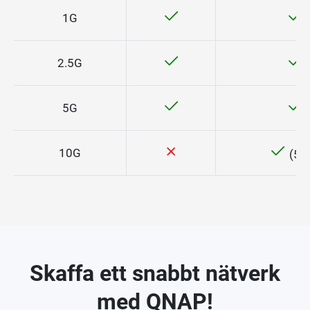
1G
2.5G
5G
10G
(55
Skaffa ett snabbt nätverk
med QNAP!