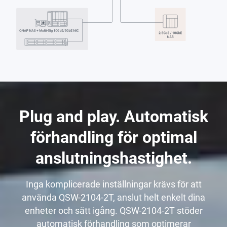
Plug and play. Automatisk
förhandling för optimal
anslutningshastighet.
Inga komplicerade inställningar krävs för att
använda QSW-2104-2T, anslut helt enkelt dina
enheter och sätt igång. QSW-2104-2T stöder
automatisk förhandling som optimerar