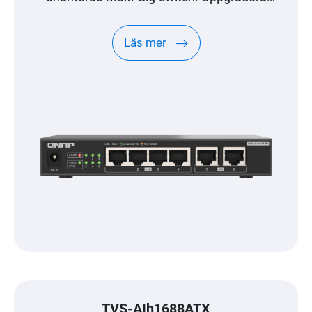
överkomligt till mycket snabbt nätverk.
Läs mer
TVS-AIh1688ATX