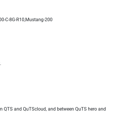
200-C-8G-R10,Mustang-200
.
een QTS and QuTScloud, and between QuTS hero and