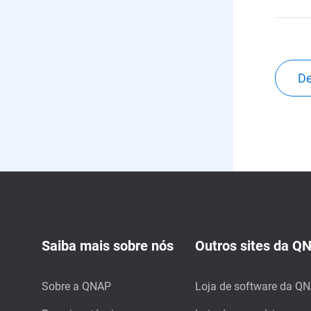
De
Saiba mais sobre nós
Outros sites da Q
Sobre a QNAP
Loja de software da Q