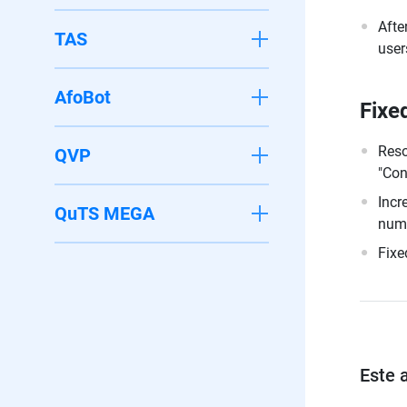
Afte
TAS
user
AfoBot
Fixe
Reso
QVP
"Con
Incr
QuTS MEGA
numb
Fixe
Este a