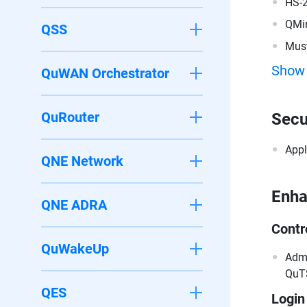
HS-
QMi
QSS
Must
Show
QuWAN Orchestrator
QuRouter
Secu
Appl
QNE Network
Enh
QNE ADRA
Contr
QuWakeUp
Admi
QuTS
QES
Login