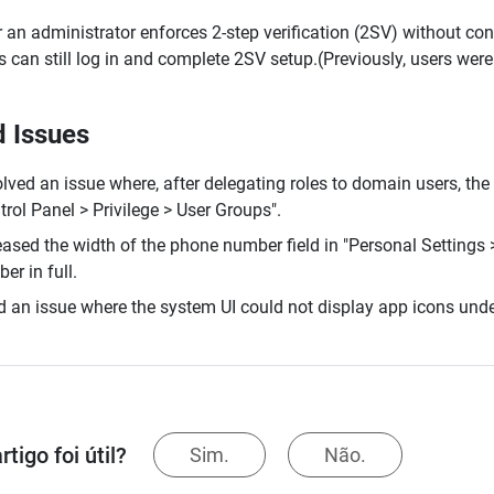
r an administrator enforces 2-step verification (2SV) without c
s can still log in and complete 2SV setup.(Previously, users were
d Issues
lved an issue where, after delegating roles to domain users, the
trol Panel > Privilege > User Groups".
eased the width of the phone number field in "Personal Settings >
er in full.
d an issue where the system UI could not display app icons unde
rtigo foi útil?
Sim.
Não.