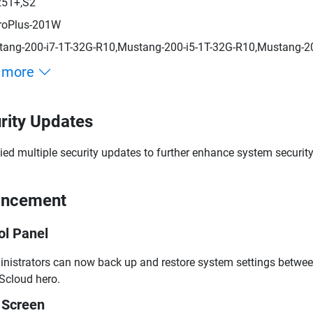
251+,S2
roPlus-201W
ang-200-i7-1T-32G-R10,Mustang-200-i5-1T-32G-R10,Mustang-
 more
rity Updates
ied multiple security updates to further enhance system security
ancement
ol Panel
nistrators can now back up and restore system settings betw
cloud hero.
 Screen