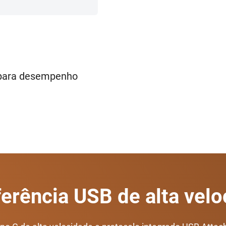
 para desempenho
erência USB de alta vel