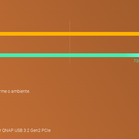
73
rme o ambiente.
r QNAP USB 3.2 Gen2 PCIe