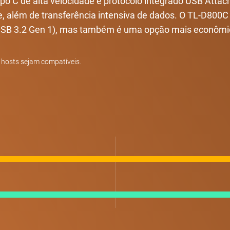
o C de alta velocidade e protocolo integrado USB Attac
e, além de transferência intensiva de dados. O TL-D800
 (USB 3.2 Gen 1), mas também é uma opção mais econôm
 hosts sejam compatíveis.