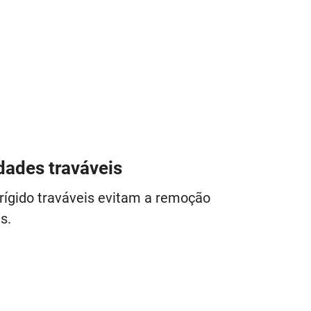
dades traváveis
rígido traváveis evitam a remoção
s.