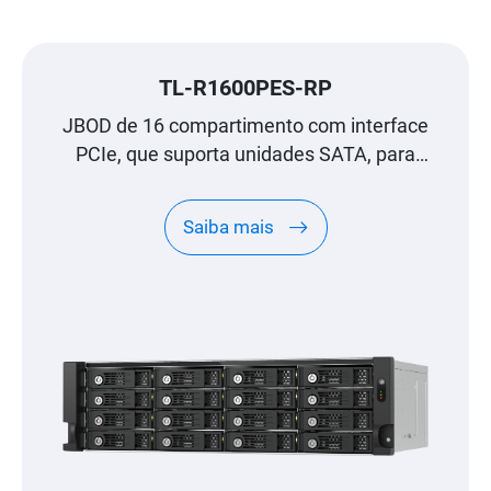
TL-R1600PES-RP
JBOD de 16 compartimento com interface
PCIe, que suporta unidades SATA, para
expansão à escala de petabyte, concebido
especificamente para NAS QNAP
Saiba mais