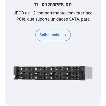
TL-R1200PES-RP
JBOD de 12 compartimento com interface
PCIe, que suporta unidades SATA, para
expansão à escala de petabyte, concebido
especificamente para NAS QNAP
Saiba mais