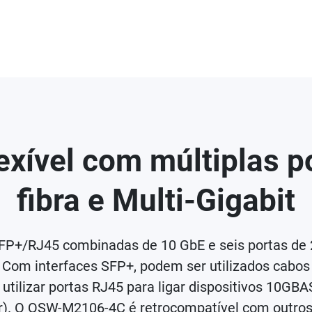
exível com múltiplas p
fibra e Multi-Gigabit
+/RJ45 combinadas de 10 GbE e seis portas de 2,5 
e. Com interfaces SFP+, podem ser utilizados cabos
 utilizar portas RJ45 para ligar dispositivos 10G
r). O QSW-M2106-4C é retrocompatível com outros 