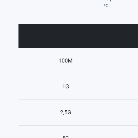
100M
1G
2,5G