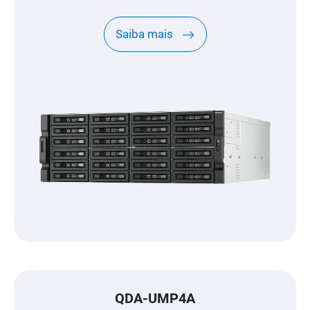
expansão à escala de petabyte, concebido
especificamente para NAS QNAP
Saiba mais
QDA-UMP4A