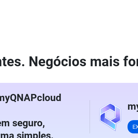
ntes. Negócios mais fo
 myQNAPcloud
m
m seguro,
E
orma simples.