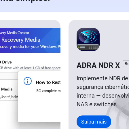
ADRA NDR X
Be
Implemente NDR de
segurança cibernéti
interna — desenvol
NAS e switches
Saiba mais