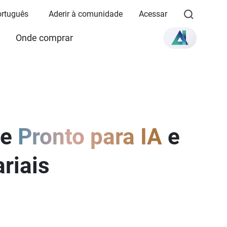
Português
Aderir à comunidade
Acessar
Onde comprar
 e
. Compatível com
portas
compacto
eal para IA e
— All-flash U.2
Pronto para IA
100GbE
com
e
idade escalável de
a LLMs locais e
riais
instantânea para