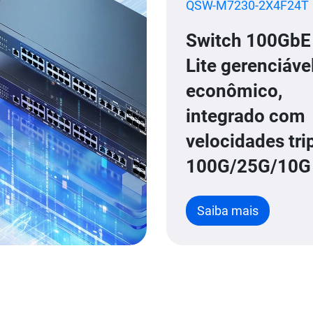
QSW-M7230-2X4F24T
Switch 100GbE
Lite gerenciáve
econômico,
integrado com
velocidades tri
100G/25G/10G
Saiba mais