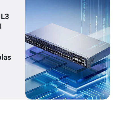
 L3
l
plas