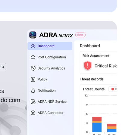
ta
ca
vido com