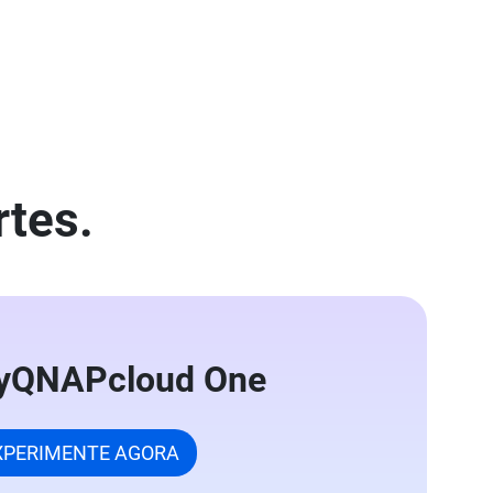
rtes.
yQNAPcloud One
XPERIMENTE AGORA