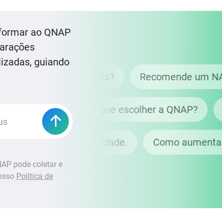
nformar ao QNAP
parações
izadas, guiando
o manter meus dados seguros?
Recomende u
Por que escolher a QNAP?
Como
o de NAS com alta disponibilidade.
Como au
AP pode coletar e
nosso
Política de