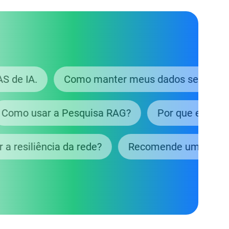
m NAS de IA.
Como manter meus dados seg
 usar a Pesquisa RAG?
Por que escolher a 
mentar a resiliência da rede?
Recomende um