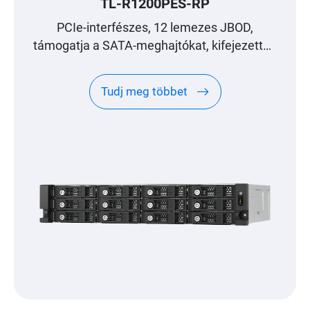
TL-R1200PES-RP
PCIe-interfészes, 12 lemezes JBOD,
támogatja a SATA-meghajtókat, kifejezetten
a QNAP NAS-ok petabájtszintű bővítéshez
tervezték
Tudj meg többet