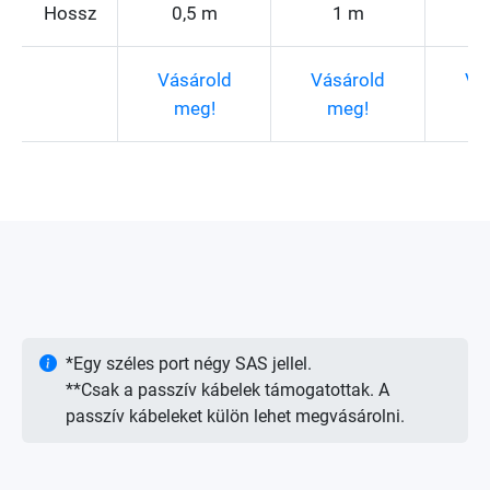
Hossz
0,5 m
1 m
Vásárold
Vásárold
Vá
meg!
meg!
*Egy széles port négy SAS jellel.
**Csak a passzív kábelek támogatottak. A
passzív kábeleket külön lehet megvásárolni.