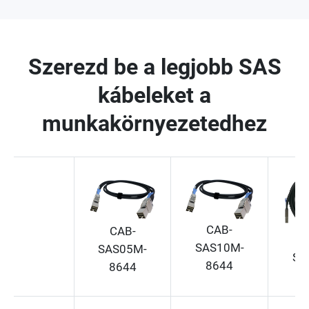
Szerezd be a legjobb SAS
kábeleket a
munkakörnyezetedhez
CAB-
CAB-
SAS10M-
SAS05M-
SA
8644
8644