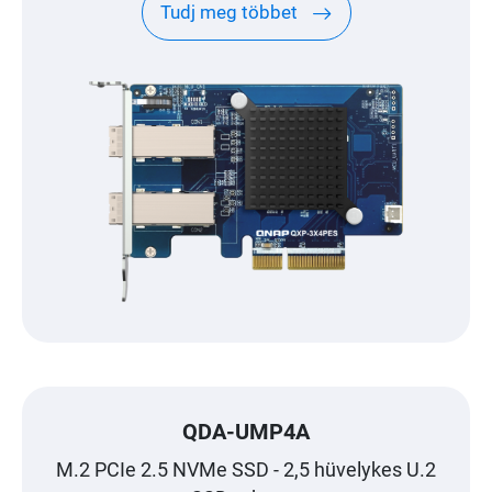
Tudj meg többet
QDA-UMP4A
M.2 PCIe 2.5 NVMe SSD - 2,5 hüvelykes U.2