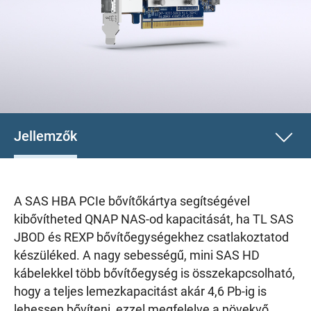
Jellemzők
A SAS HBA PCIe bővítőkártya segítségével
kibővítheted QNAP NAS-od kapacitását, ha TL SAS
JBOD és REXP bővítőegységekhez csatlakoztatod
készüléked. A nagy sebességű, mini SAS HD
kábelekkel több bővítőegység is összekapcsolható,
hogy a teljes lemezkapacitást akár 4,6 Pb-ig is
lehessen bővíteni, ezzel megfelelve a növekvő