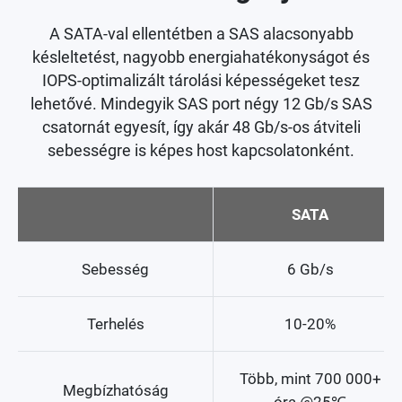
A SATA-val ellentétben a SAS alacsonyabb
késleltetést, nagyobb energiahatékonyságot és
IOPS-optimalizált tárolási képességeket tesz
lehetővé. Mindegyik SAS port négy 12 Gb/s SAS
csatornát egyesít, így akár 48 Gb/s-os átviteli
sebességre is képes host kapcsolatonként.
SATA
Sebesség
6 Gb/s
Terhelés
10-20%
Több, mint 700 000+
Megbízhatóság
óra @25℃