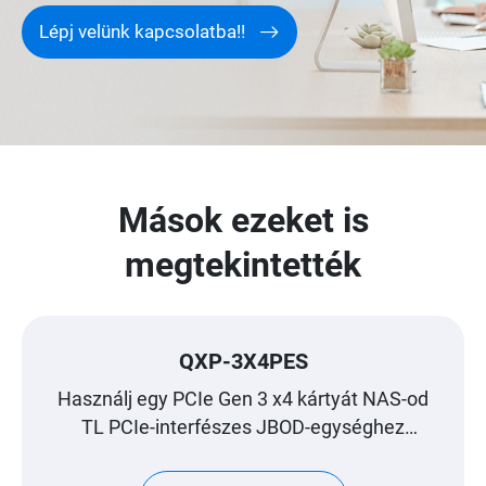
Lépj velünk kapcsolatba!!
Mások ezeket is
megtekintették
QXP-3X4PES
Használj egy PCIe Gen 3 x4 kártyát NAS-od
TL PCIe-interfészes JBOD-egységhez
történő csatlakoztatásához a tárhely
bővítéséhez!