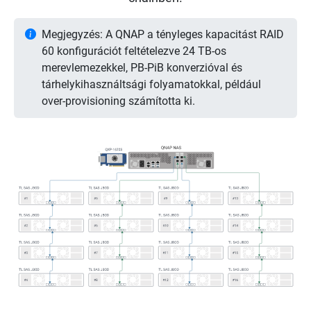
Megjegyzés: A QNAP a tényleges kapacitást RAID
60 konfigurációt feltételezve 24 TB-os
merevlemezekkel, PB-PiB konverzióval és
tárhelykihasználtsági folyamatokkal, például
over-provisioning számította ki.