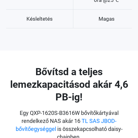
Késleltetés
Magas
Bővítsd a teljes
lemezkapacitásod akár 4,6
PB-ig!
Egy QXP-1620S-B3616W bővítőkártyával
rendelkező NAS akár 16
TL SAS JBOD-
bővítőegységgel
is összekapcsolható daisy-
chainben.