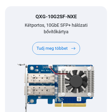
QXG-10G2SF-NXE
Kétportos, 10GbE SFP+ hálózati
bővítőkártya
Tudj meg többet