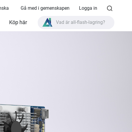
enska
Gå med i gemenskapen
Logga in
Köp här
Vad är all-flash-lagring?
Vad är High Availability?
TVS-AIh1688ATX produktspecifikationer?
Vad är all-flash-lagring?