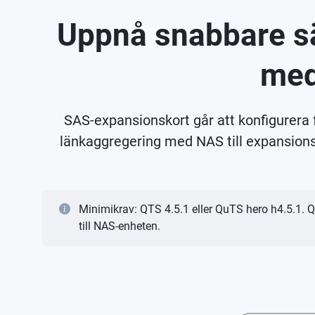
Uppnå snabbare sä
med
SAS-expansionskort går att konfigurera f
länkaggregering med NAS till expansionse
Minimikrav: QTS 4.5.1 eller QuTS hero h4.5.1. QES 
till NAS-enheten.