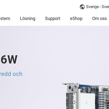
Sverige - Sv
ystem
Lösning
Support
eShop
Om oss
16W
redd och