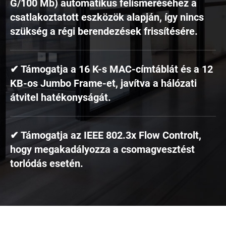
G/100 Mb) automatikus felismeréséhez a
csatlakoztatott eszközök alapján, így nincs
szükség a régi berendezések frissítésére.
✔ Támogatja a 16 K-s MAC-címtáblát és a 12
KB-os Jumbo Frame-et, javítva a hálózati
átvitel hatékonyságát.
✔ Támogatja az IEEE 802.3x Flow Controlt,
hogy megakadályozza a csomagvesztést
torlódás esetén.