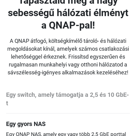
Tapasztald meg a nagy
sebességű hálózati élményt
a QNAP-pal!
A QNAP átfogó, költségkímélő tároló- és hálózati
megoldásokat kínál, amelyek számos csatlakozási
lehetőséggel érkeznek. Frissítsd egyszerűen és
rugalmasan munkahelyi vagy otthoni hálózatod a
sávszélesség-igényes alkalmazások kezeléséhez!
Egy switch, amely támogatja a 2,5 és 10 GbE-
t
Egy gyors NAS
Egy QNAP NAS, amely egy vagy több 2,5 GbE porttal