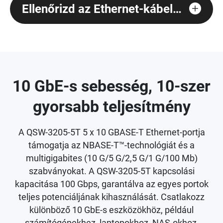
Ellenőrizd az Ethernet-kábelek kompatibilitását!
10 GbE-s sebesség, 10-szer
gyorsabb teljesítmény
A QSW-3205-5T 5 x 10 GBASE-T Ethernet-portja
támogatja az NBASE-T™-technológiát és a
multigigabites (10 G/5 G/2,5 G/1 G/100 Mb)
szabványokat. A QSW-3205-5T kapcsolási
kapacitása 100 Gbps, garantálva az egyes portok
teljes potenciáljának kihasználását. Csatlakozz
különböző 10 GbE-s eszközökhöz, például
számítógépekhez, laptopokhoz, NAS-okhoz,