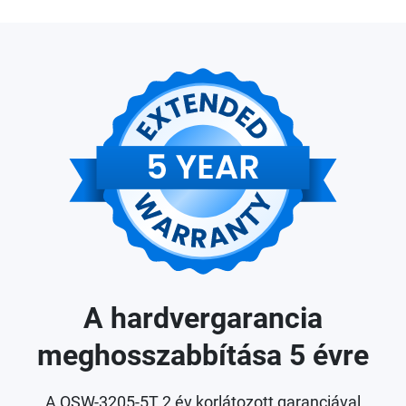
A hardvergarancia
meghosszabbítása 5 évre
A QSW-3205-5T 2 év korlátozott garanciával