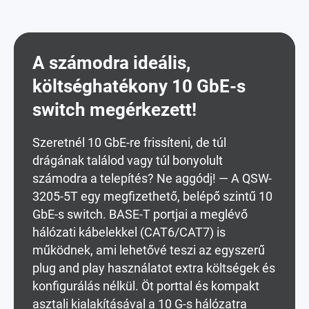
A számodra ideális,
költséghatékony 10 GbE-s
switch megérkezett!
Szeretnél 10 GbE-re frissíteni, de túl
drágának találod vagy túl bonyolult
számodra a telepítés? Ne aggódj! — A QSW-
3205-5T egy megfizethető, belépő szintű 10
GbE-s switch. BASE-T portjai a meglévő
hálózati kábelekkel (CAT6/CAT7) is
működnek, ami lehetővé teszi az egyszerű
plug and play használatot extra költségek és
konfigurálás nélkül. Öt porttal és kompakt
asztali kialakításával a 10 G-s hálózatra