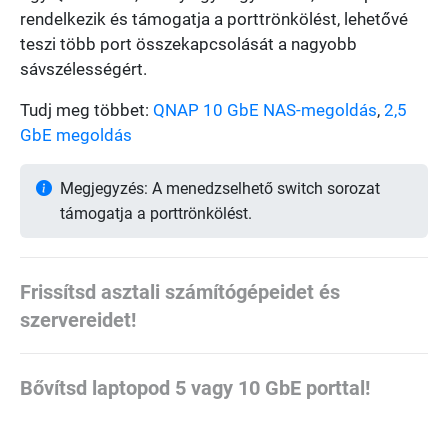
rendelkezik és támogatja a porttrönkölést, lehetővé
teszi több port összekapcsolását a nagyobb
sávszélességért.
Tudj meg többet:
QNAP 10 GbE NAS-megoldás
,
2,5
GbE megoldás
Megjegyzés: A menedzselhető switch sorozat
támogatja a porttrönkölést.
Frissítsd asztali számítógépeidet és
szervereidet!
Bővítsd laptopod 5 vagy 10 GbE porttal!