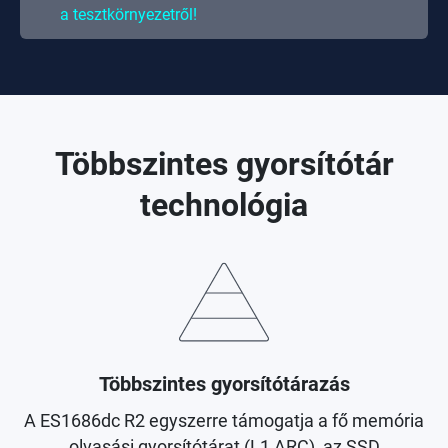
a tesztkörnyezetről!
Többszintes gyorsítótár
technológia
Többszintes gyorsítótárazás
A ES1686dc R2 egyszerre támogatja a fő memória
olvasási gyorsítótárat (L1 ARC), az SSD