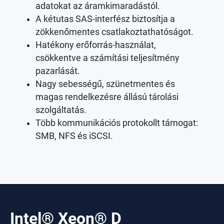
adatokat az áramkimaradástól.
A kétutas SAS-interfész biztosítja a
zökkenőmentes csatlakoztathatóságot.
Hatékony erőforrás-használat,
csökkentve a számítási teljesítmény
pazarlását.
Nagy sebességű, szünetmentes és
magas rendelkezésre állású tárolási
szolgáltatás.
Több kommunikációs protokollt támogat:
SMB, NFS és iSCSI.
Intel® Xeon® D