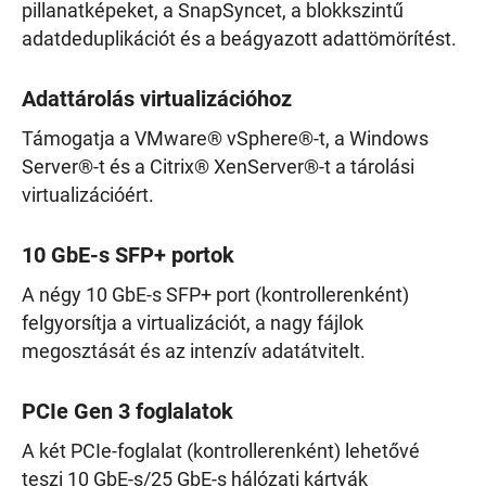
pillanatképeket, a SnapSyncet, a blokkszintű
adatdeduplikációt és a beágyazott adattömörítést.
Adattárolás virtualizációhoz
Támogatja a VMware® vSphere®-t, a Windows
Server®-t és a Citrix® XenServer®-t a tárolási
virtualizációért.
10 GbE-s SFP+ portok
A négy 10 GbE-s SFP+ port (kontrollerenként)
felgyorsítja a virtualizációt, a nagy fájlok
megosztását és az intenzív adatátvitelt.
PCIe Gen 3 foglalatok
A két PCIe-foglalat (kontrollerenként) lehetővé
teszi 10 GbE-s/25 GbE-s hálózati kártyák