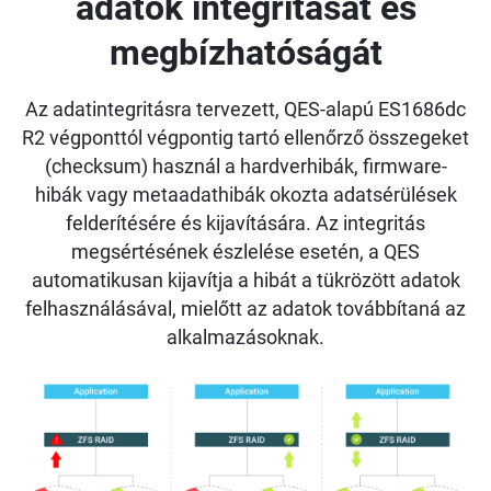
adatok integritását és
megbízhatóságát
Az adatintegritásra tervezett, QES-alapú ES1686dc
R2 végponttól végpontig tartó ellenőrző összegeket
(checksum) használ a hardverhibák, firmware-
hibák vagy metaadathibák okozta adatsérülések
felderítésére és kijavítására. Az integritás
megsértésének észlelése esetén, a QES
automatikusan kijavítja a hibát a tükrözött adatok
felhasználásával, mielőtt az adatok továbbítaná az
alkalmazásoknak.