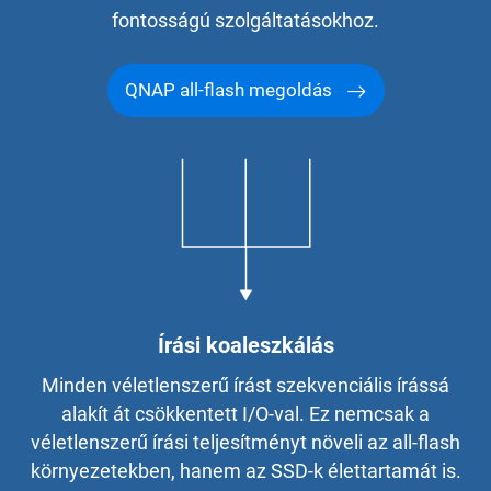
fontosságú szolgáltatásokhoz.
QNAP all-flash megoldás
Írási koaleszkálás
Minden véletlenszerű írást szekvenciális írássá
alakít át csökkentett I/O-val. Ez nemcsak a
véletlenszerű írási teljesítményt növeli az all-flash
környezetekben, hanem az SSD-k élettartamát is.