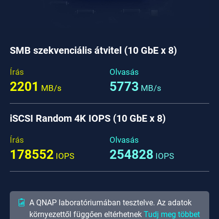
SMB szekvenciális átvitel (10 GbE x 8)
Írás
Olvasás
2201
5773
MB/s
MB/s
iSCSI Random 4K IOPS (10 GbE x 8)
Írás
Olvasás
178552
254828
IOPS
IOPS
A QNAP laboratóriumában tesztelve. Az adatok
környezettől függően eltérhetnek
Tudj meg többet