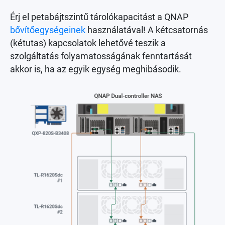
Érj el petabájtszintű tárolókapacitást a QNAP
bővítőegységeinek
használatával! A kétcsatornás
(kétutas) kapcsolatok lehetővé teszik a
szolgáltatás folyamatosságának fenntartását
akkor is, ha az egyik egység meghibásodik.