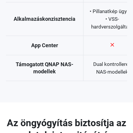
• Pillanatkép ügynö
Alkalmazáskonzisztencia
• VSS-
hardverszolgáltat
App Center
Dual kontrolleres
Támogatott QNAP NAS-
modellek
NAS-modellek
Az öngyógyítás biztosítja az