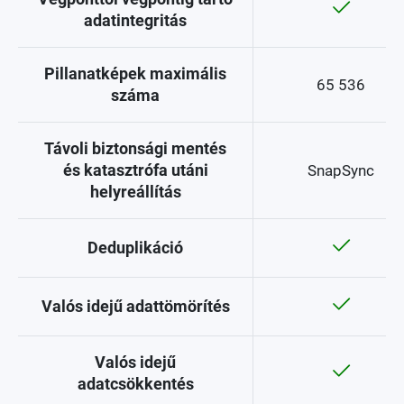
adatintegritás
Pillanatképek maximális
65 536
száma
Távoli biztonsági mentés
és katasztrófa utáni
SnapSync
helyreállítás
Deduplikáció
Valós idejű adattömörítés
Valós idejű
adatcsökkentés