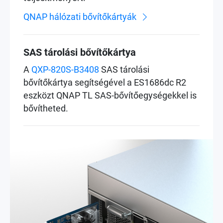
QNAP hálózati bővítőkártyák
SAS tárolási bővítőkártya
A
QXP-820S-B3408
SAS tárolási
bővítőkártya segítségével a ES1686dc R2
eszközt QNAP TL SAS-bővítőegységekkel is
bővítheted.