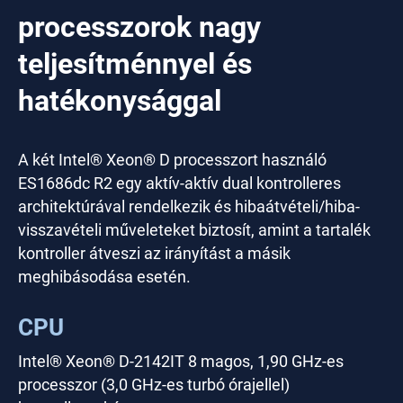
processzorok nagy
teljesítménnyel és
hatékonysággal
A két Intel® Xeon® D processzort használó
ES1686dc R2 egy aktív-aktív dual kontrolleres
architektúrával rendelkezik és hibaátvételi/hiba-
visszavételi műveleteket biztosít, amint a tartalék
kontroller átveszi az irányítást a másik
meghibásodása esetén.
CPU
Intel® Xeon® D-2142IT 8 magos, 1,90 GHz-es
processzor (3,0 GHz-es turbó órajellel)