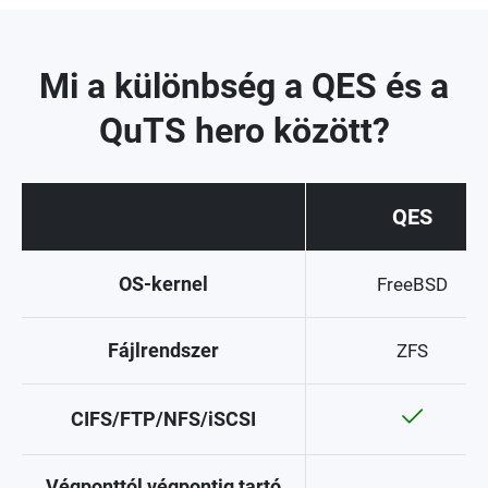
Mi a különbség a QES és a
QuTS hero között?
QES
OS-kernel
FreeBSD
Fájlrendszer
ZFS
CIFS/FTP/NFS/iSCSI
Végponttól végpontig tartó