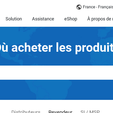
France - Françai
Solution
Assistance
eShop
À propos de
ù acheter les produi
Distributeurs
Revendeur
SI / MSP