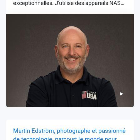
exceptionnelles. J'utilise des appareils NAS
QNAP depuis des années et j'ai confiance en
eux pour garder mes données les plus
importantes, comme mes images, en
sécurité à tout moment. Que les images
proviennent d'événements privés ou
d'occasions historiques comme les Jeux
olympiques, leur importance reste la même.
▶
▶
Martin Edström, photographe et passionné
de technologie, parcourt le monde pour