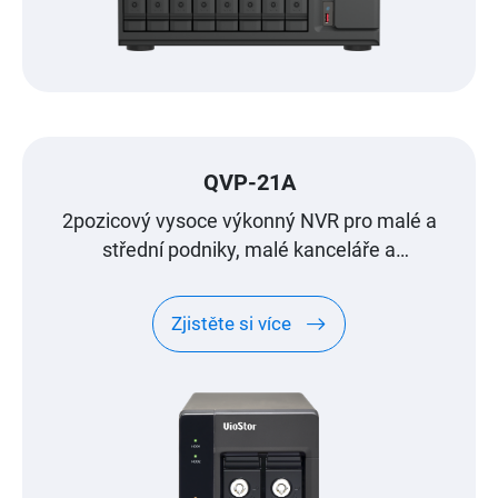
QVP-21A
2pozicový vysoce výkonný NVR pro malé a
střední podniky, malé kanceláře a
domácnosti
Zjistěte si více