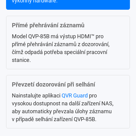
výkonný hardware.
počítačích nebo v
mobilech
.
Přímé přehrávání záznamů
Centrální správa ve velkém měřítku
Model QVP-85B má výstup HDMI™ pro
Centrální ovládání až 256 dozorovacích
přímé přehrávání záznamů z dozorování,
NAS (licence se prodávají samostatně) na
čímž odpadá potřeba speciální pracovní
různých místech prostřednictvím
QVR
stanice.
Center
.
Převzetí dozorování při selhání
Vyhledávání událostí z dozorování
pomocí umělé inteligence
Nainstalujte aplikaci
QVR Guard
pro
vysokou dostupnost na další zařízení NAS,
Místo ručního vyhledávání událostí ve
aby automaticky převzala úlohy záznamu
videích za celý den vám
QVR Smart
v případě selhání zařízení QVP-85B.
Search
pomáhá efektivně prohledávat
stovky hodin videozáznamů ze stovek