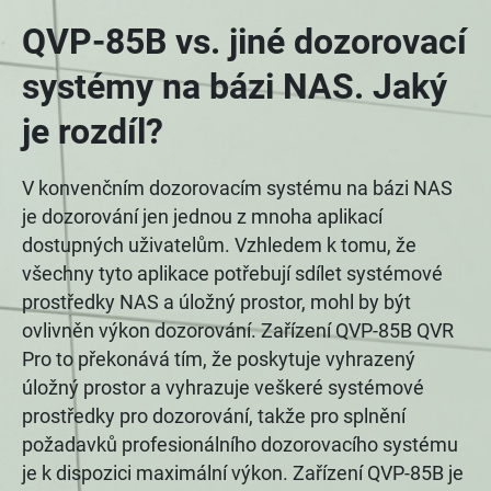
QVP-85B vs. jiné dozorovací
systémy na bázi NAS. Jaký
je rozdíl?
V konvenčním dozorovacím systému na bázi NAS
je dozorování jen jednou z mnoha aplikací
dostupných uživatelům. Vzhledem k tomu, že
všechny tyto aplikace potřebují sdílet systémové
prostředky NAS a úložný prostor, mohl by být
ovlivněn výkon dozorování. Zařízení QVP-85B QVR
Pro to překonává tím, že poskytuje vyhrazený
úložný prostor a vyhrazuje veškeré systémové
prostředky pro dozorování, takže pro splnění
požadavků profesionálního dozorovacího systému
je k dispozici maximální výkon. Zařízení QVP-85B je