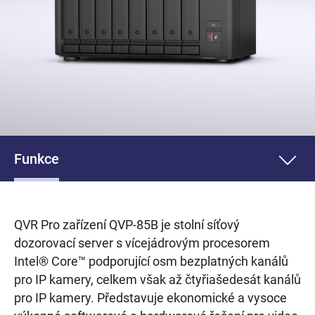
Funkce
QVR Pro zařízení QVP-85B je stolní síťový
dozorovací server s vícejádrovým procesorem
Intel® Core™ podporující osm bezplatných kanálů
pro IP kamery, celkem však až čtyřiašedesát kanálů
pro IP kamery. Představuje ekonomické a vysoce