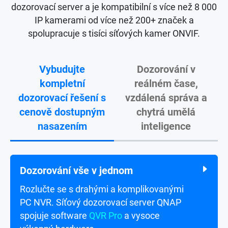
dozorovací server a je kompatibilní s více než 8 000
IP kamerami od více než 200+ značek a
spolupracuje s tisíci síťových kamer ONVIF.
Vybudujte
Dozorování v
kompletní
reálném čase,
dozorovací řešení s
vzdálená správa a
cenově dostupným
chytrá umělá
nasazením
inteligence
Dozorování vše v jednom
Živé dozorování pomocí kamerového
systému
Rozlučte se s drahými a komplikovanými
PC NVR. Síťový dozorovací server QNAP
Sledujte živé kanály a přijímejte
spojuje software
QVR Pro
a vysoce
upozornění v klientských aplikacích na