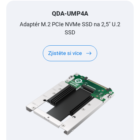
QDA-UMP4A
Adaptér M.2 PCIe NVMe SSD na 2,5″ U.2
SSD
Zjistěte si více