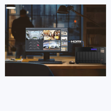
kamer a najít konkrétní události.
Videa z dozorování ve formátu MP4
Videa se ukládají v neproprietárním
formátu MP4.