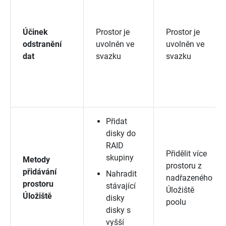
Účinek
Prostor je
Prostor je
odstranění
uvolněn ve
uvolněn ve
dat
svazku
svazku
Přidat
disky do
RAID
Přidělit více
skupiny
Metody
prostoru z
přidávání
Nahradit
nadřazeného
prostoru
stávající
Úložiště
Úložiště
disky
poolu
disky s
vyšší