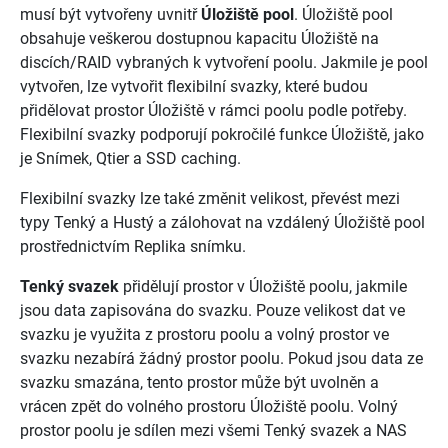
musí být vytvořeny uvnitř
Úložiště pool
. Úložiště pool
obsahuje veškerou dostupnou kapacitu Úložiště na
discích/RAID vybraných k vytvoření poolu. Jakmile je pool
vytvořen, lze vytvořit flexibilní svazky, které budou
přidělovat prostor Úložiště v rámci poolu podle potřeby.
Flexibilní svazky podporují pokročilé funkce Úložiště, jako
je Snímek, Qtier a SSD caching.
Flexibilní svazky lze také změnit velikost, převést mezi
typy Tenký a Hustý a zálohovat na vzdálený Úložiště pool
prostřednictvím Replika snímku.
Tenký svazek
přidělují prostor v Úložiště poolu, jakmile
jsou data zapisována do svazku. Pouze velikost dat ve
svazku je využita z prostoru poolu a volný prostor ve
svazku nezabírá žádný prostor poolu. Pokud jsou data ze
svazku smazána, tento prostor může být uvolněn a
vrácen zpět do volného prostoru Úložiště poolu. Volný
prostor poolu je sdílen mezi všemi Tenký svazek a NAS