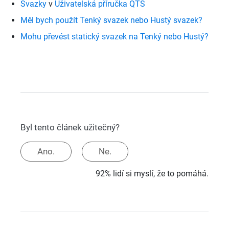
Svazky
v
Uživatelská příručka QTS
Měl bych použít Tenký svazek nebo Hustý svazek?
Mohu převést statický svazek na Tenký nebo Hustý?
Byl tento článek užitečný?
Ano.
Ne.
92% lidí si myslí, že to pomáhá.