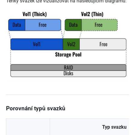
Tenký svazek lze vizualizovat na následujícím diagramu:
Porovnání typů svazků
Typ svazku