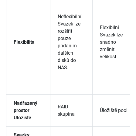
Neflexibilní
Svazek lze
Flexibilní
rozšířit
Svazek lze
pouze
Flexibilita
snadno
přidáním
změnit
dalších
velikost.
disků do
NAS.
Nadřazený
RAID
prostor
Úložiště pool
skupina
Úložiště
Svazky