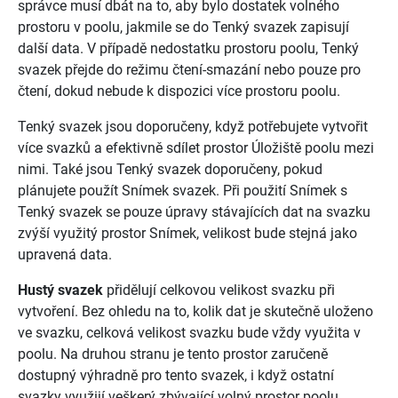
správce musí dbát na to, aby bylo dostatek volného
prostoru v poolu, jakmile se do Tenký svazek zapisují
další data. V případě nedostatku prostoru poolu, Tenký
svazek přejde do režimu čtení-smazání nebo pouze pro
čtení, dokud nebude k dispozici více prostoru poolu.
Tenký svazek jsou doporučeny, když potřebujete vytvořit
více svazků a efektivně sdílet prostor Úložiště poolu mezi
nimi. Také jsou Tenký svazek doporučeny, pokud
plánujete použít Snímek svazek. Při použití Snímek s
Tenký svazek se pouze úpravy stávajících dat na svazku
zvýší využitý prostor Snímek, velikost bude stejná jako
upravená data.
Hustý svazek
přidělují celkovou velikost svazku při
vytvoření. Bez ohledu na to, kolik dat je skutečně uloženo
ve svazku, celková velikost svazku bude vždy využita v
poolu. Na druhou stranu je tento prostor zaručeně
dostupný výhradně pro tento svazek, i když ostatní
svazky využijí veškerý zbývající volný prostor poolu.