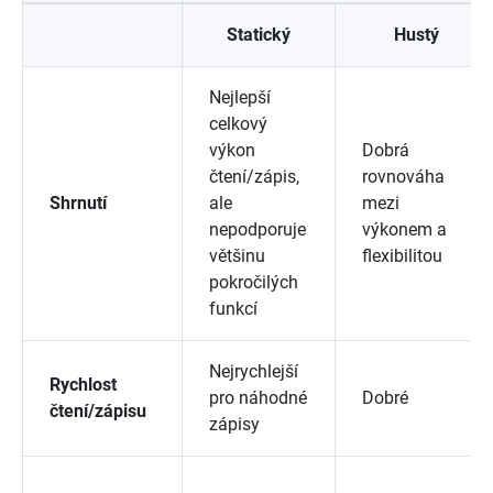
Statický
Hustý
Nejlepší
celkový
výkon
Dobrá
čtení/zápis,
rovnováha
Shrnutí
ale
mezi
nepodporuje
výkonem a
většinu
flexibilitou
pokročilých
funkcí
Nejrychlejší
Rychlost
pro náhodné
Dobré
čtení/zápisu
zápisy