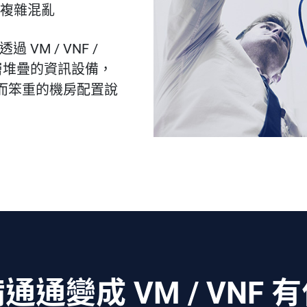
複雜混亂
VM / VNF /
層層堆疊的資訊設備，
而笨重的機房配置說
通變成 VM / VNF