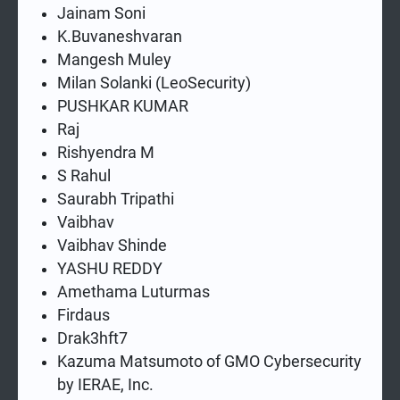
Jainam Soni
K.Buvaneshvaran
Mangesh Muley
Milan Solanki (LeoSecurity)
PUSHKAR KUMAR
Raj
Rishyendra M
S Rahul
Saurabh Tripathi
Vaibhav
Vaibhav Shinde
YASHU REDDY
Amethama Luturmas
Firdaus
Drak3hft7
Kazuma Matsumoto of GMO Cybersecurity
by IERAE, Inc.