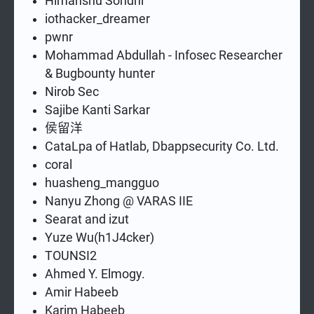
Himanshu Sondhi
iothacker_dreamer
pwnr
Mohammad Abdullah - Infosec Researcher
& Bugbounty hunter
Nirob Sec
Sajibe Kanti Sarkar
侯留洋
CataLpa of Hatlab, Dbappsecurity Co. Ltd.
coral
huasheng_mangguo
Nanyu Zhong @ VARAS IIE
Searat and izut
Yuze Wu(h1J4cker)
TOUNSI2
Ahmed Y. Elmogy.
Amir Habeeb
Karim Habeeb