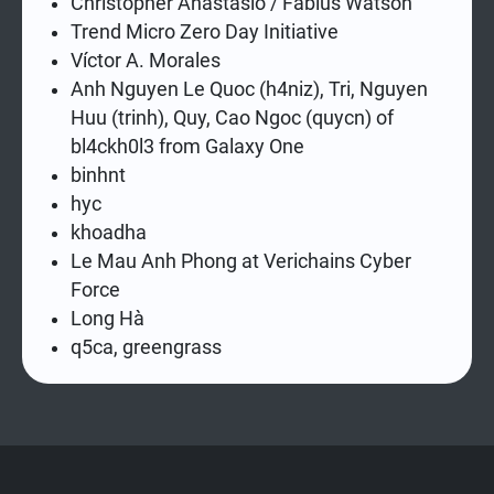
Christopher Anastasio / Fabius Watson
Trend Micro Zero Day Initiative
Víctor A. Morales
Anh Nguyen Le Quoc (h4niz), Tri, Nguyen
Huu (trinh), Quy, Cao Ngoc (quycn) of
bl4ckh0l3 from Galaxy One
binhnt
hyc
khoadha
Le Mau Anh Phong at Verichains Cyber
Force
Long Hà
q5ca, greengrass