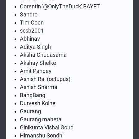
Corentin '@OnlyTheDuck' BAYET
Sandro
Tim Coen
scsb2001
Abhinav
Aditya Singh
Aksha Chudasama
Akshay Shelke
Amit Pandey
Ashish Rai (octupus)
Ashish Sharma
BangBang
Durvesh Kolhe
Gaurang
Gaurang maheta
Ginikunta Vishal Goud
Himanshu Sondhi