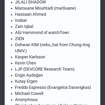
JILALI SHADOW
Marouane Mouhtadi (mar0uane)
Hassaan Ahmed
Insbat
Zain Iqbal
Aliz Hammond of watchTowr
ZIEN
Dohwan KIM (neko_hat from Chung-Ang
UNIV.)
Kasper Karlsson
Kevin Chen
LJP (DEVCORE Research Team)
Engin Aydoğan
Kutay Ergen
Freddo Espresso (Evangelos Daravigkas)
Michael Cowell
Anonymous