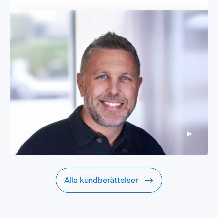
fysiska hårddiskar, inga fler fördröjningar. Allt
bara fungerar.
▶
▶
Alla kundberättelser