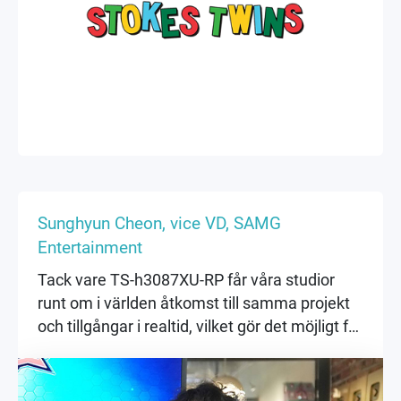
▶
▶
Sunghyun Cheon, vice VD, SAMG
Entertainment
Tack vare TS-h3087XU-RP får våra studior
runt om i världen åtkomst till samma projekt
och tillgångar i realtid, vilket gör det möjligt för
våra kreativa team att helt fokusera på
berättande och visuella element.