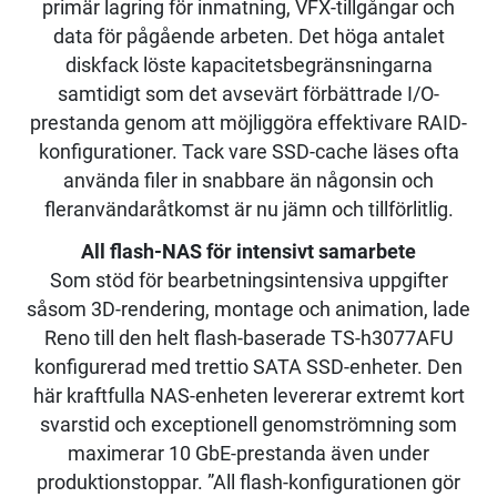
primär lagring för inmatning, VFX-tillgångar och
data för pågående arbeten. Det höga antalet
diskfack löste kapacitetsbegränsningarna
samtidigt som det avsevärt förbättrade I/O-
prestanda genom att möjliggöra effektivare RAID-
konfigurationer. Tack vare SSD-cache läses ofta
använda filer in snabbare än någonsin och
fleranvändaråtkomst är nu jämn och tillförlitlig.
All flash-NAS för intensivt samarbete
Som stöd för bearbetningsintensiva uppgifter
såsom 3D-rendering, montage och animation, lade
Reno till den helt flash-baserade TS-h3077AFU
konfigurerad med trettio SATA SSD-enheter. Den
här kraftfulla NAS-enheten levererar extremt kort
svarstid och exceptionell genomströmning som
maximerar 10 GbE-prestanda även under
produktionstoppar. ”All flash-konfigurationen gör