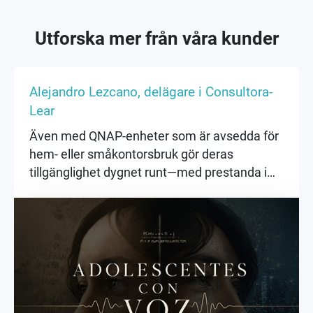
Utforska mer från våra kunder
Alejandro Lezcano, delägare i Consultora-
Lear
Även med QNAP-enheter som är avsedda för
hem- eller småkontorsbruk gör deras
tillgänglighet dygnet runt—med prestanda i
nivå med krävande företagsutrustning—dem
överlägsna alla vanliga PC-datorer. Jag kan
inte föreställa mig ett filmprojekt utan att ta
hänsyn till både lagringskapacitet och
datasäkerhet.