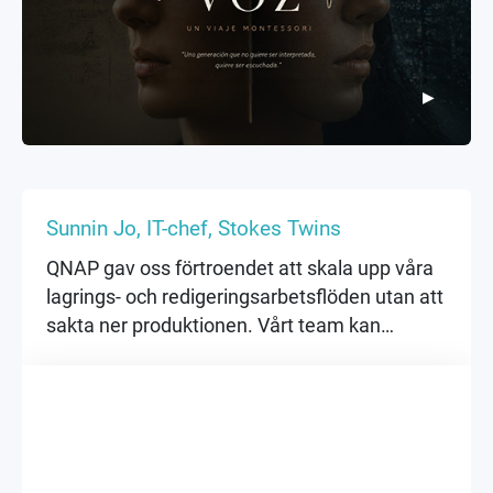
▶
▶
Sunnin Jo, IT-chef, Stokes Twins
QNAP gav oss förtroendet att skala upp våra
lagrings- och redigeringsarbetsflöden utan att
sakta ner produktionen. Vårt team kan
samarbeta snabbare, arbeta säkert och hålla
fokus på skapandet.