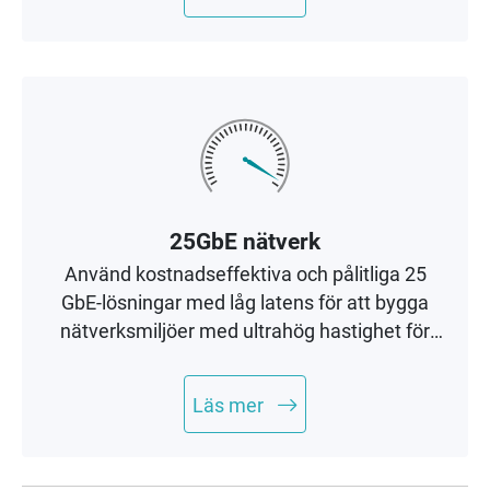
25GbE nätverk
Använd kostnadseffektiva och pålitliga 25
GbE-lösningar med låg latens för att bygga
nätverksmiljöer med ultrahög hastighet för
SAN-servrar, klusterservrar och AI-
datorapplikationer.
Läs mer