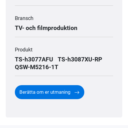
Bransch
TV- och filmproduktion
Produkt
TS-h3077AFU
TS-h3087XU-RP
QSW-M5216-1T
Berätta om er utmaning