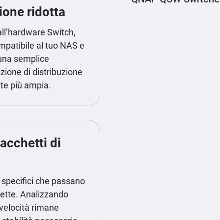
ione ridotta
dall’hardware Switch,
patibile al tuo NAS e
 una semplice
zione di distribuzione
ete più ampia.
acchetti di
e specifici che passano
spette. Analizzando
a velocità rimane