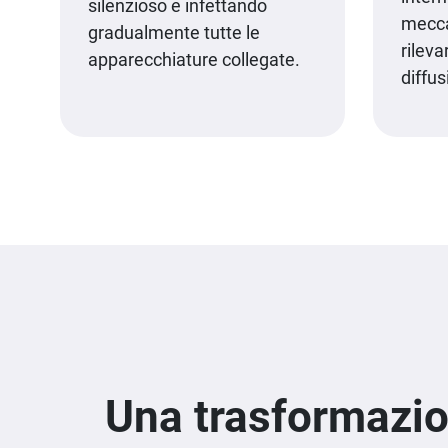
silenzioso e infettando
mecca
gradualmente tutte le
rileva
apparecchiature collegate.
diffus
Una trasformazion