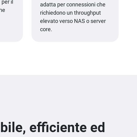
per il
adatta per connessioni che
ine
richiedono un throughput
elevato verso NAS o server
core.
ile, efficiente ed