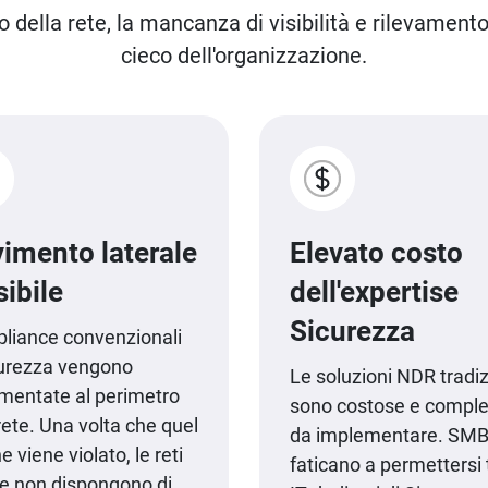
 della rete, la mancanza di visibilità e rilevament
cieco dell'organizzazione.
imento laterale
Elevato costo
sibile
dell'expertise
Sicurezza
pliance convenzionali
curezza vengono
Le soluzioni NDR tradiz
mentate al perimetro
sono costose e compl
rete. Una volta che quel
da implementare. SM
e viene violato, le reti
faticano a permettersi
ne non dispongono di