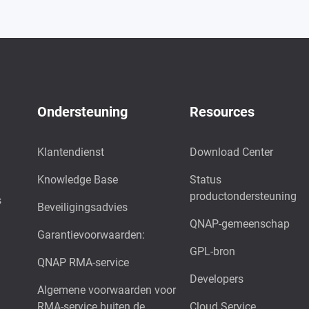
Ondersteuning
Resources
Klantendienst
Download Center
Knowledge Base
Status
productondersteuning
s
Beveiligingsadvies
QNAP-gemeenschap
Garantievoorwaarden:
GPL-bron
QNAP RMA-service
Developers
Algemene voorwaarden voor
RMA-service buiten de
Cloud Service