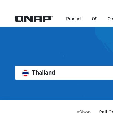
Product
OS
Op
Thailand
eShop
Call C