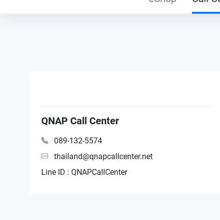
QNAP Call Center
089-132-5574
thailand@qnapcallcenter.net
Line ID : QNAPCallCenter