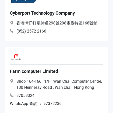
Cyberport Technology Company
香港灣仔軒尼詩道298號298電腦特區168號鋪
(852) 2572 2166
Farm computer Limited
Shop 164-166 , 1/F , Wan Chai Computer Centre,
130 Hennessy Road , Wan chai , Hong Kong
37053324
WhatsApp 查詢 ： 97372236