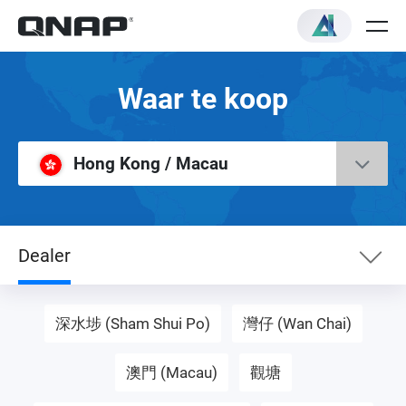
Waar te koop
Hong Kong / Macau
Dealer
eShop
深水埗 (Sham Shui Po)
灣仔 (Wan Chai)
NAS-distributeur
澳門 (Macau)
觀塘