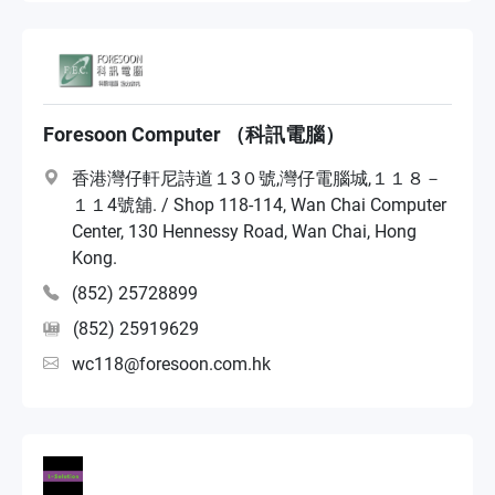
Foresoon Computer （科訊電腦）
香港灣仔軒尼詩道１3０號,灣仔電腦城,１１８－
１１4號舖. / Shop 118-114, Wan Chai Computer
Center, 130 Hennessy Road, Wan Chai, Hong
Kong.
(852) 25728899
(852) 25919629
wc118@foresoon.com.hk