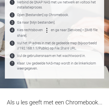
1
Verbind de QNAP NAS met uw netwerk en voltooi het
installatieproces.
2
Open [Bestanden] op Chromebook.
3
Ga naar [Mijn bestanden].
4
Kies rechtsboven
en ga naar [Services] > [SMB file
share].
5
Vul het IP-adres in met de gedeelde map (bijvoorbeeld
//192.168.1.1/Public) op File Share URL.
6
Vul de gebruikersnaam en het wachtwoord in.
7
Klaar. Uw gedeelde NAS-map wordt in de linkerkolom
weergegeven.
Als u les geeft met een Chromebook...