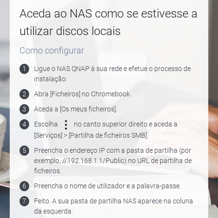
Aceda ao NAS como se estivesse a
utilizar discos locais
Como configurar
1
Ligue o NAS QNAP à sua rede e efetue o processo de
instalação.
2
Abra [Ficheiros] no Chromebook.
3
Aceda a [Os meus ficheiros].
4
Escolha
no canto superior direito e aceda a
[Serviços] > [Partilha de ficheiros SMB].
5
Preencha o endereço IP com a pasta de partilha (por
exemplo, //192.168.1.1/Public) no URL de partilha de
ficheiros.
6
Preencha o nome de utilizador e a palavra-passe.
7
Feito. A sua pasta de partilha NAS aparece na coluna
da esquerda.