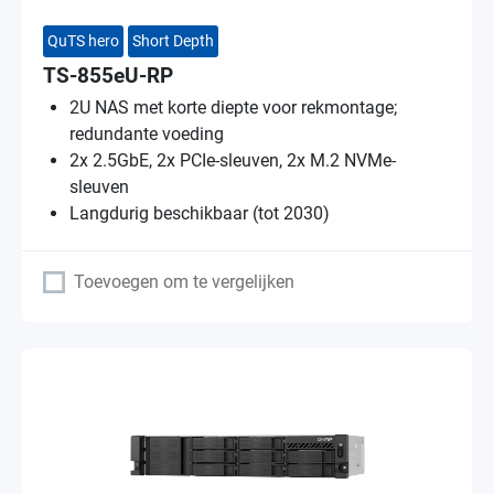
QuTS hero
Short Depth
TS-855eU-RP
2U NAS met korte diepte voor rekmontage;
redundante voeding
2x 2.5GbE, 2x PCIe-sleuven, 2x M.2 NVMe-
sleuven
Langdurig beschikbaar (tot 2030)
Toevoegen om te vergelijken