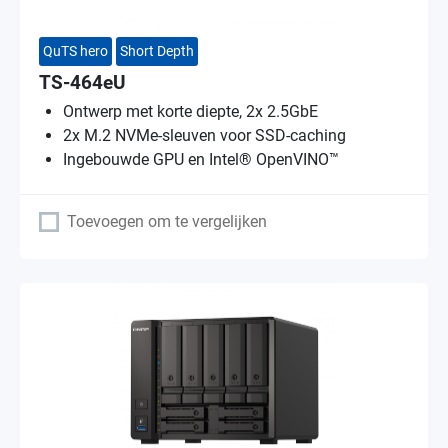
QuTS hero
Short Depth
TS-464eU
Ontwerp met korte diepte, 2x 2.5GbE
2x M.2 NVMe-sleuven voor SSD-caching
Ingebouwde GPU en Intel® OpenVINO™
Toevoegen om te vergelijken