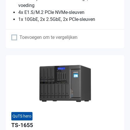
voeding
4x E1.S/M.2 PCIe NVMe-sleuven
1x 10GbE, 2x 2.5GbE, 2x PCIe-sleuven
Toevoegen om te vergelijken
QuTS hero
TS-1655