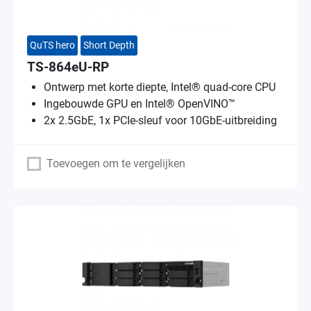
QuTS hero
Short Depth
TS-864eU-RP
Ontwerp met korte diepte, Intel® quad-core CPU
Ingebouwde GPU en Intel® OpenVINO™
2x 2.5GbE, 1x PCIe-sleuf voor 10GbE-uitbreiding
Toevoegen om te vergelijken