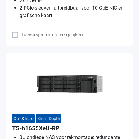
2x 2.5GbE
2 PCIe-sleuven, uitbreidbaar voor 10 GbE NIC en
grafische kaart
Toevoegen om te vergelijken
QuTS hero
Short Depth
TS-h1655XeU-RP
3U ondiepe NAS voor rekmontage; redundante