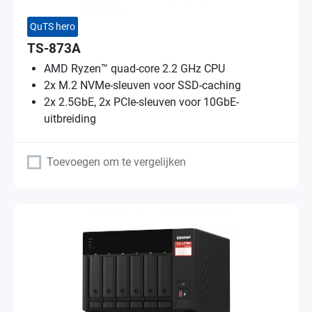
QuTS hero
TS-873A
AMD Ryzen™ quad-core 2.2 GHz CPU
2x M.2 NVMe-sleuven voor SSD-caching
2x 2.5GbE, 2x PCIe-sleuven voor 10GbE-
uitbreiding
Toevoegen om te vergelijken