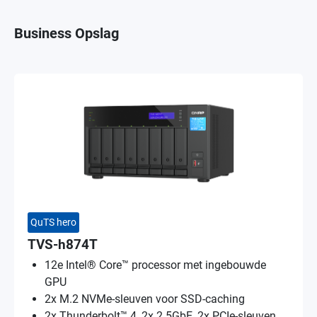
Business Opslag
QuTS hero
TVS-h874T
12e Intel® Core™ processor met ingebouwde
GPU
2x M.2 NVMe-sleuven voor SSD-caching
2x Thunderbolt™ 4, 2x 2.5GbE, 2x PCIe-sleuven