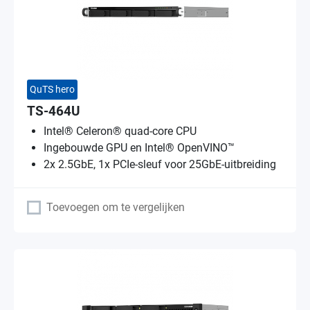
QuTS hero
TS-464U
Intel® Celeron® quad-core CPU
Ingebouwde GPU en Intel® OpenVINO™
2x 2.5GbE, 1x PCIe-sleuf voor 25GbE-uitbreiding
Toevoegen om te vergelijken