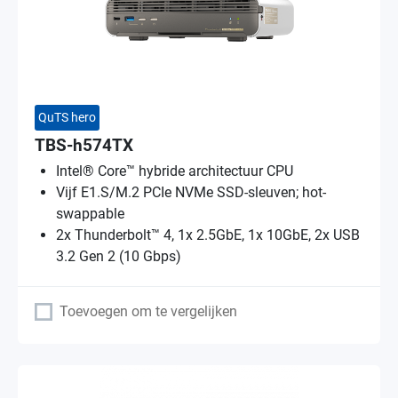
QuTS hero
TBS-h574TX
Intel® Core™ hybride architectuur CPU
Vijf E1.S/M.2 PCIe NVMe SSD-sleuven; hot-
swappable
2x Thunderbolt™ 4, 1x 2.5GbE, 1x 10GbE, 2x USB
3.2 Gen 2 (10 Gbps)
Toevoegen om te vergelijken