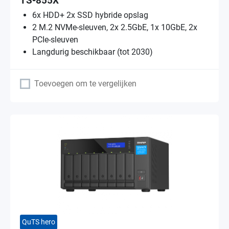
TS-855X
6x HDD+ 2x SSD hybride opslag
2 M.2 NVMe-sleuven, 2x 2.5GbE, 1x 10GbE, 2x
PCIe-sleuven
Langdurig beschikbaar (tot 2030)
Toevoegen om te vergelijken
QuTS hero