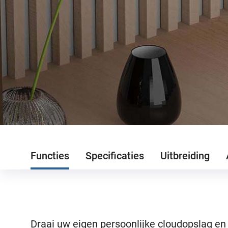
Functies
Specificaties
Uitbreiding
Draai uw eigen persoonlijke cloudopslag e