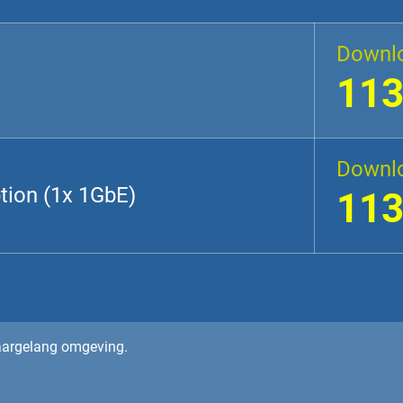
Downl
11
Downl
tion (1x 1GbE)
11
naargelang omgeving.