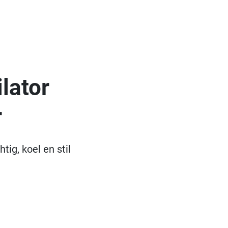
lator
r
tig, koel en stil