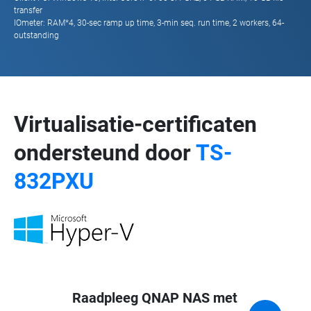
transfer
IOmeter: RAM*4, 30-sec ramp up time, 3-min seq. run time, 2 workers, 64-
outstanding
Virtualisatie-certificaten
ondersteund door
TS-
832PXU
Raadpleeg QNAP NAS met