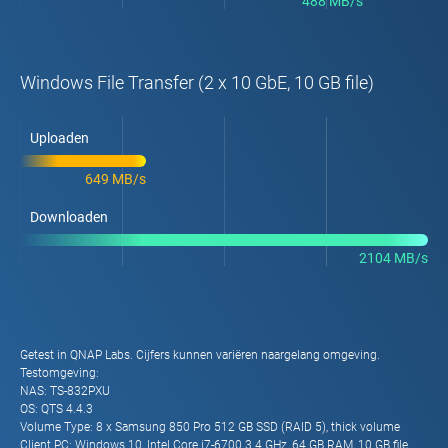
488 MB/s
Windows File Transfer (2 x 10 GbE, 10 GB file)
Uploaden
649 MB/s
Downloaden
2104 MB/s
Getest in QNAP Labs. Cijfers kunnen variëren naargelang omgeving.
Testomgeving:
NAS: TS-832PXU
OS: QTS 4.4.3
Volume Type: 8 x Samsung 850 Pro 512 GB SSD (RAID 5), thick volume
Client PC: Windows 10, Intel Core i7-6700 3.4 GHz, 64 GB RAM, 10 GB file