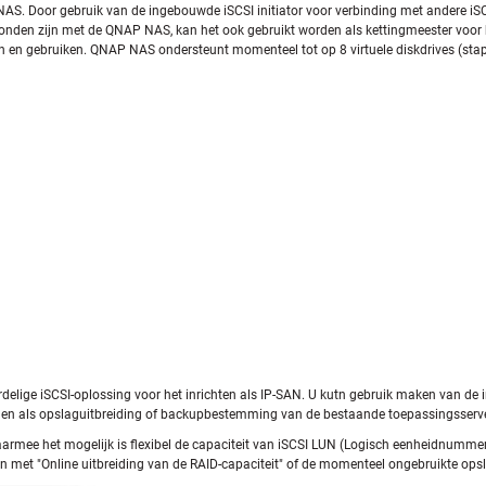
an NAS. Door gebruik van de ingebouwde iSCSI initiator voor verbinding met andere iS
bonden zijn met de QNAP NAS, kan het ook gebruikt worden als kettingmeester voor 
iken en gebruiken. QNAP NAS ondersteunt momenteel tot op 8 virtuele diskdrives (sta
oordelige iSCSI-oplossing voor het inrichten als IP-SAN. U kutn gebruik maken van 
en als opslaguitbreiding of backupbestemming van de bestaande toepassingsserver
waarmee het mogelijk is flexibel de capaciteit van iSCSI LUN (Logisch eenheidnumme
en met "Online uitbreiding van de RAID-capaciteit" of de momenteel ongebruikte opsl