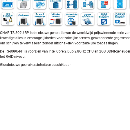
QNAP TS-809U-RP is de nieuwe generatie van de wereldwijd prijswinnende serie van 
krachtige alles-in-eenmogelijkheden voor zakelijke servers, geavanceerde gegevens
om schijven te verwisselen zonder uitschakelen voor zakelijke toepassingen.
De TS-809U-RP is voorzien van Intel Core 2 Duo 2,8GHz CPU en 2GB DDRII-geheugen. H
het RAID-niveau.
Gloednieuwe gebruikersinterface beschikbaar