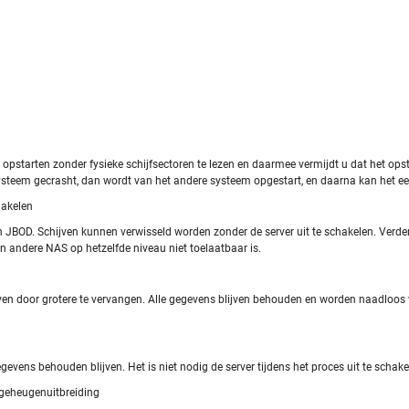
arten zonder fysieke schijfsectoren te lezen en daarmee vermijdt u dat het opstart
ysteem gecrasht, dan wordt van het andere systeem opgestart, en daarna kan het e
hakelen
en JBOD. Schijven kunnen verwisseld worden zonder de server uit te schakelen. Verde
en andere NAS op hetzelfde niveau niet toelaatbaar is.
en door grotere te vervangen. Alle gegevens blijven behouden en worden naadloos ver
vens behouden blijven. Het is niet nodig de server tijdens het proces uit te schake
n geheugenuitbreiding