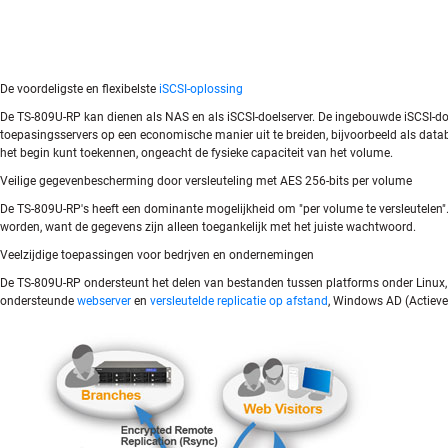
De voordeligste en flexibelste
iSCSI-oplossing
De TS-809U-RP kan dienen als NAS en als iSCSI-doelserver. De ingebouwde iSCSI-doe
toepasingsservers op een economische manier uit te breiden, bijvoorbeeld als datab
het begin kunt toekennen, ongeacht de fysieke capaciteit van het volume.
Veilige gegevenbescherming door versleuteling met AES 256-bits per volume
De TS-809U-RP's heeft een dominante mogelijkheid om "per volume te versleutelen".
worden, want de gegevens zijn alleen toegankelijk met het juiste wachtwoord.
Veelzijdige toepassingen voor bedrjven en ondernemingen
De TS-809U-RP ondersteunt het delen van bestanden tussen platforms onder Linux
ondersteunde
webserver
en
versleutelde replicatie op afstand
, Windows AD (Actiev