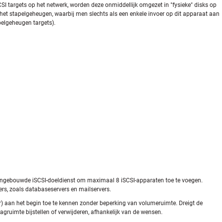
CSI targets op het netwerk, worden deze onmiddellijk omgezet in "fysieke" disks op
het stapelgeheugen, waarbij men slechts als een enkele invoer op dit apparaat aan
pelgeheugen targets).
de ingebouwde iSCSI-doeldienst om maximaal 8 iSCSI-apparaten toe te voegen.
s, zoals databaseservers en mailservers.
r) aan het begin toe te kennen zonder beperking van volumeruimte. Dreigt de
agruimte bijstellen of verwijderen, afhankelijk van de wensen.