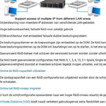
Ondersteuning voor meerdere IP-adressen van verschillende LAN-gebieden
Hoge betrouwbaarheid, failsafe NAS voor zakelijk gebruik
DOM-architectuur met embedded failsafe dubbel besturingssysteem
De besturingssystemen en de toepassingen zijn embedded op de DOM. De NAS kan opst
twee besturingssystemen op de DOM om beurtelings van op te starten. Is het ene s
Geavanceerd RAID-beheer met schijven die verwisseld kunnen worden zonder uitsc
De NAS biedt geavanceerde configuraties met RAID 0, 1, 5, 6, 10, 5 + Spare, Single 
gegevensveiligheid doordat er meerdere schijven tegelijk mogen uitvallen, wat bij e
Online de RAID-capaciteit uitbreiden
De opslagcapaciteit van een RAID-configuratie kan uitgebreid worden door de schijv
te schakelen.
Online het RAID-niveau migreren
U kunt de schijfconfiguratie opwaarderen naar een hoger RAID-niveau waarbij de gege
Virtuele Diskdrive (VDD)
biedt naast verbeterd gebruiksgemak extra flexibiliteit aa