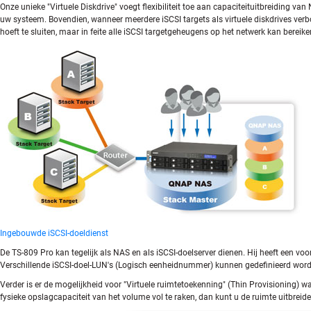
Onze unieke "Virtuele Diskdrive" voegt flexibiliteit toe aan capaciteituitbreiding v
uw systeem. Bovendien, wanneer meerdere iSCSI targets als virtuele diskdrives ver
hoeft te sluiten, maar in feite alle iSCSI targetgeheugens op het netwerk kan bere
Ingebouwde iSCSI-doeldienst
De TS-809 Pro kan tegelijk als NAS en als iSCSI-doelserver dienen. Hij heeft een v
Verschillende iSCSI-doel-LUN's (Logisch eenheidnummer) kunnen gedefinieerd word
Verder is er de mogelijkheid voor "Virtuele ruimtetoekenning" (Thin Provisioning) 
fysieke opslagcapaciteit van het volume vol te raken, dan kunt u de ruimte uitbreid