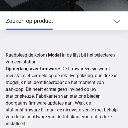
Zoeken op product
Zoeken op product
Raadpleeg de kolom
Model
in de lijst bij het selecteren
Zoek op toestel
van een station.
Opmerking over firmware:
De firmwareversie wordt
meestal niet vermeld op de retailverpakking, dus deze is
Ondersteunde IP-camera’s
mogelijk niet identificeerbaar op het moment van
aankoop. Dit heeft echter geen invloed op uw
stationskeuze. Fabrikanten van stations bieden
doorgaans firmware-updates aan. Werk de
stationsfirmware bij naar de nieuwste versie met behulp
van de hulpsoftware van de fabrikant voordat u deze
installeert.