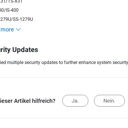
X31/TS-X31
00/IS-400
1279U/SS-1279U
 more
rity Updates
ied multiple security updates to further enhance system security
eser Artikel hilfreich?
Ja.
Nein.