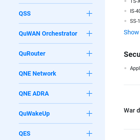
TS-
IS-4
QSS
SS-
Show
QuWAN Orchestrator
QuRouter
Secu
Appl
QNE Network
QNE ADRA
War di
QuWakeUp
QES