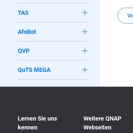
TAS
We
AfoBot
QVP
QuTS MEGA
Lernen Sie uns
Weitere QNAP
kennen
Webseiten