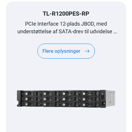
TL-R1200PES-RP
PCIe Interface 12-plads JBOD, med
understøttelse af SATA-drev til udvidelse i
petabyteskala, designet specielt til QNAP
NAS
Flere oplysninger