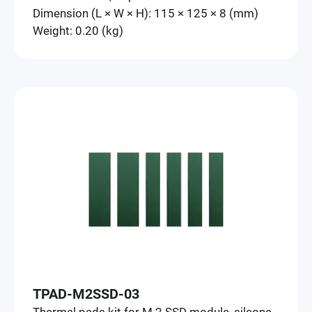
Dimension (L × W × H): 115 × 125 × 8 (mm)
Weight: 0.20 (kg)
TPAD-M2SSD-03
Thermal pads kit for M.2 SSD module, silcone,