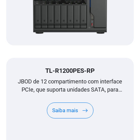
TL-R1200PES-RP
JBOD de 12 compartimento com interface
PCIe, que suporta unidades SATA, para
expansão à escala de petabyte, concebido
especificamente para NAS QNAP
Saiba mais