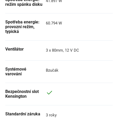
41.897 W
režim spánku disku
Spotřeba energie:
60.794 W
provozní režim,
typická
Ventilátor
3 x 80mm, 12 V DC
Systémové
Bzučák
varování
Bezpečnostní slot
Kensington
Standardní záruka
3 roky