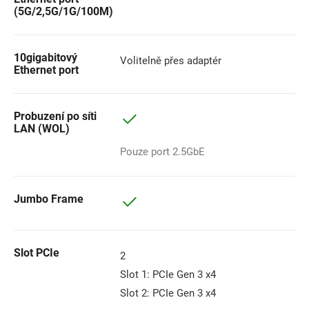
(5G/2,5G/1G/100M)
10gigabitový
Volitelně přes adaptér
Ethernet port
Probuzení po síti
LAN (WOL)
Pouze port 2.5GbE
Jumbo Frame
Slot PCIe
2
Slot 1: PCIe Gen 3 x4
Slot 2: PCIe Gen 3 x4