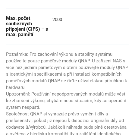
Max. počet
2000
souběžných
připojení (CIFS) – s
max. pamětí
Poznámka: Pro zachování výkonu a stability systému
používejte pouze paměťové moduly QNAP. U zařízení NAS s
více než jedním paměťovým slotem používejte moduly QNAP
s identickými specifikacemi a při instalaci kompatibilních
paměťových modulů QNAP se řiďte uživatelskou příručkou k
hardwaru.
Upozornění: Používání nepodporovaných modulů může vést
ke zhoršení výkonu, chybám nebo situacím, kdy se operační
systém nespustí.
Společnost QNAP si vyhrazuje právo vyměnit díly a
příslušenství, pokud již nejsou k dispozici originální díly od
dodavatelů/výrobců. Jakákoli náhrada bude plně otestována
a ověřena z hlediska kompatibility a zajištění identického