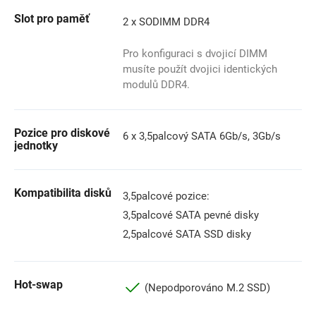
Slot pro paměť
2 x SODIMM DDR4
Pro konfiguraci s dvojicí DIMM
musíte použít dvojici identických
modulů DDR4.
Pozice pro diskové
6 x 3,5palcový SATA 6Gb/s, 3Gb/s
jednotky
Kompatibilita disků
3,5palcové pozice:
3,5palcové SATA pevné disky
2,5palcové SATA SSD disky
Hot-swap
(Nepodporováno M.2 SSD)