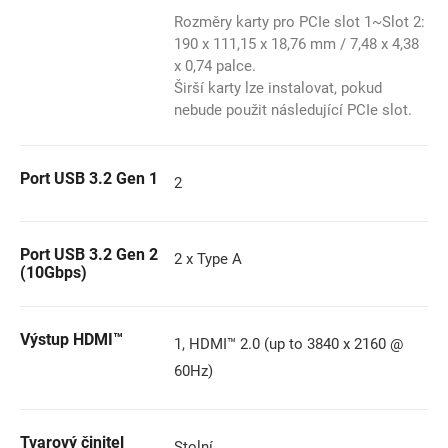
Rozměry karty pro PCIe slot 1~Slot 2:
190 x 111,15 x 18,76 mm / 7,48 x 4,38
x 0,74 palce.
Širší karty lze instalovat, pokud
nebude použit následující PCIe slot.
Port USB 3.2 Gen 1
2
Port USB 3.2 Gen 2
2 x Type A
(10Gbps)
Výstup HDMI™
1, HDMI™ 2.0 (up to 3840 x 2160 @
60Hz)
Tvarový činitel
Stolní