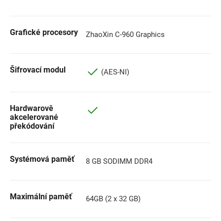
Grafické procesory
ZhaoXin C-960 Graphics
Šifrovací modul
(AES-NI)
Hardwarově
akcelerované
překódování
Systémová paměť
8 GB SODIMM DDR4
Maximální paměť
64GB (2 x 32 GB)