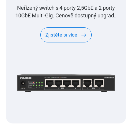
Neřízený switch s 4 porty 2,5GbE a 2 porty
10GbE Multi-Gig. Cenově dostupný upgrade
na vysokorychlostní síť.
Zjistěte si více