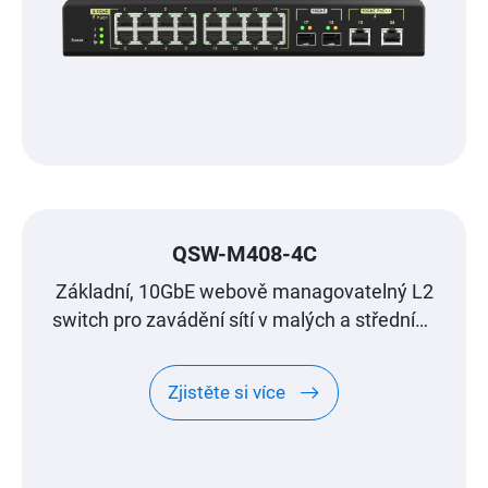
QSW-M408-4C
Základní, 10GbE webově managovatelný L2
switch pro zavádění sítí v malých a středních
podnicích
Zjistěte si více