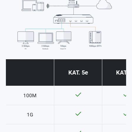
KAT. 5e
KAT. 
100M
1G