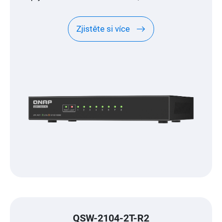
médií a hraní her
Zjistěte si více
QSW-2104-2T-R2