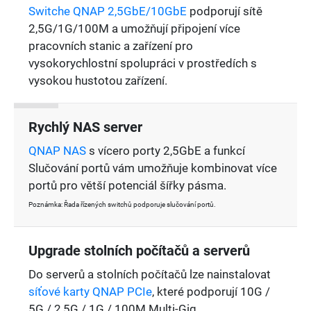
Switche QNAP 2,5GbE/10GbE
podporují sítě
2,5G/1G/100M a umožňují připojení více
pracovních stanic a zařízení pro
vysokorychlostní spolupráci v prostředích s
vysokou hustotou zařízení.
Rychlý NAS server
QNAP NAS
s vícero porty 2,5GbE a funkcí
Slučování portů vám umožňuje kombinovat více
portů pro větší potenciál šířky pásma.
Poznámka: Řada řízených switchů podporuje slučování portů.
Upgrade stolních počítačů a serverů
Do serverů a stolních počítačů lze nainstalovat
síťové karty QNAP PCIe
, které podporují 10G /
5G / 2,5G / 1G / 100M Multi-Gig.