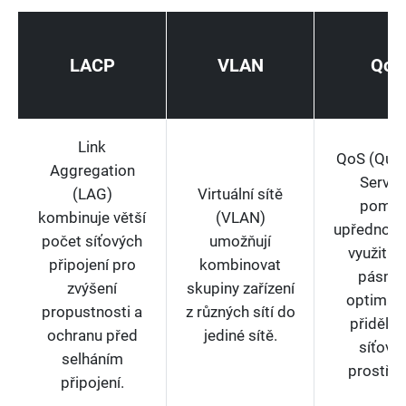
LACP
VLAN
QoS
Link
QoS (Quali
Aggregation
Servic
(LAG)
Virtuální sítě
pomá
kombinuje větší
(VLAN)
upřednost
počet síťových
umožňují
využití š
připojení pro
kombinovat
pásma
zvýšení
skupiny zařízení
optimali
propustnosti a
z různých sítí do
přidělov
ochranu před
jediné sítě.
síťový
selháním
prostřed
připojení.