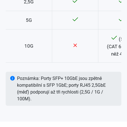
2,5G
5G
(55
10G
(CAT 6: 
něž 45
Poznámka: Porty SFP+ 10GbE jsou zpětně
kompatibilní s SFP 1GbE; porty RJ45 2,5GbE
(měď) podporují až tři rychlosti (2,5G / 1G /
100M).