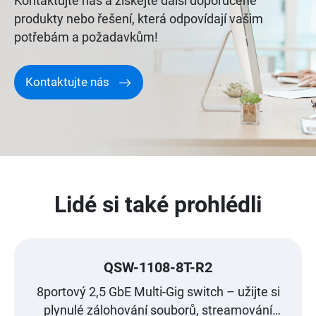
Kontaktujte nás a získejte další doporučené
produkty nebo řešení, která odpovídají vašim
potřebám a požadavkům!
Kontaktujte nás
Lidé si také prohlédli
QSW-1108-8T-R2
8portový 2,5 GbE Multi-Gig switch – užijte si
plynulé zálohování souborů, streamování