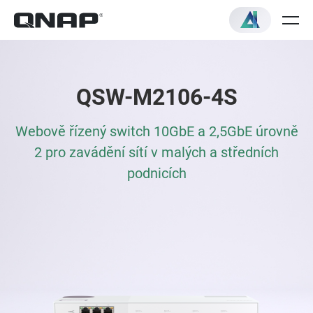
QSW-M2106-4S
Webově řízený switch 10GbE a 2,5GbE úrovně
2 pro zavádění sítí v malých a středních
podnicích