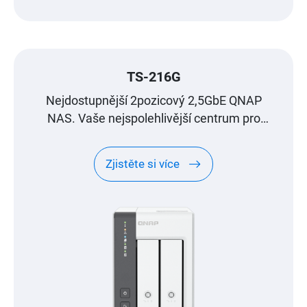
TS-216G
Nejdostupnější 2pozicový 2,5GbE QNAP
NAS. Vaše nejspolehlivější centrum pro
správu souborů.
Zjistěte si více