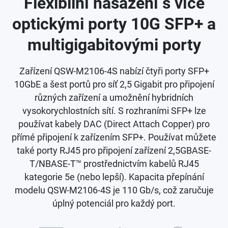
Flexibilní nasazení s více
optickými porty 10G SFP+ a
multigigabitovými porty
Zařízení QSW-M2106-4S nabízí čtyři porty SFP+
10GbE a šest portů pro síť 2,5 Gigabit pro připojení
různých zařízení a umožnění hybridních
vysokorychlostních sítí. S rozhraními SFP+ lze
používat kabely DAC (Direct Attach Copper) pro
přímé připojení k zařízením SFP+. Používat můžete
také porty RJ45 pro připojení zařízení 2,5GBASE-
T/NBASE-T™ prostřednictvím kabelů RJ45
kategorie 5e (nebo lepší). Kapacita přepínání
modelu QSW-M2106-4S je 110 Gb/s, což zaručuje
úplný potenciál pro každý port.