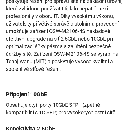
poskytuje řešení pro správu sítě na základní úrovni,
které zvládnou používat I ti, kdo nepatří mezi
profesionály v oboru IT. Díky vysokému výkonu,
uživatelsky přívětivé správě a stolnímu provedení
umožňuje zařízení QSW-M2106-4S nákladově
efektivní upgrade na síť 2,5GbE nebo 10GbE při
optimalizaci šířky pásma a zajištění bezpečné
údržby sítě. Zařízení QSW-M2106-4S se vyrábí na
Tchaj-wanu (MIT) a poskytuje vysoce kvalitní a
spolehlivé síťové řešení.
Připojení 10GbE
Obsahuje čtyři porty 10GbE SFP+ (zpětně
kompatibilní s 1G SFP) pro vysokorychlostní sítě.
Konektivita 2,5GbE