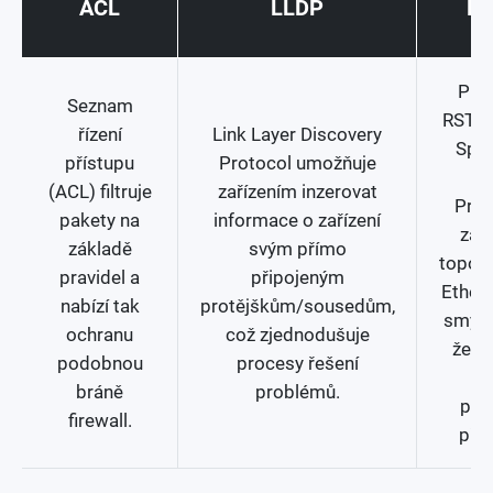
ACL
LLDP
R
Pro
Seznam
RSTP 
řízení
Link Layer Discovery
Spa
přístupu
Protocol umožňuje
T
(ACL) filtruje
zařízením inzerovat
Prot
pakety na
informace o zařízení
zaji
základě
svým přímo
topolo
pravidel a
připojeným
Ether
nabízí tak
protějškům/sousedům,
smyče
ochranu
což zjednodušuje
že b
podobnou
procesy řešení
n
bráně
problémů.
pře
firewall.
pře