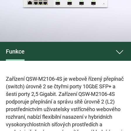
Funkce
Zařízení QSW-M2106-4S je webově řízený přepínač
(switch) úrovně 2 se čtyřmi porty 10GbE SFP+ a
šesti porty 2,5 Gigabit. Zařízení QSW-M2106-4S
podporuje přepínání a správu sítě úrovně 2 (L2)
prostřednictvím uživatelsky vstřícného webového
rozhraní, nabízí flexibilní nasazení v hybridních
vysokorychlostních síťových prostředích a