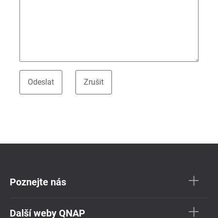
Poznejte nás
Další weby QNAP