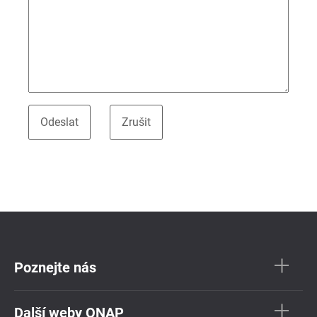
Poznejte nás
Další weby QNAP